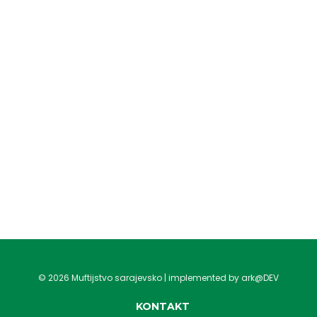
©
2026
Muftijstvo sarajevsko | implemented by ark@DEV
KONTAKT