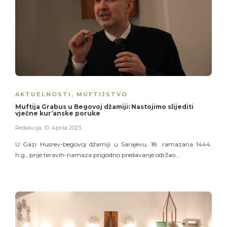
AKTUELNOSTI
,
MUFTIJSTVO
Muftija Grabus u Begovoj džamiji: Nastojimo slijediti
vječne kur’anske poruke
Redakcija
,
10. Aprila 2023.
U Gazi Husrev-begovoj džamiji u Sarajevu, 18. ramazana 1444.
h.g., prije teravih-namaza prigodno predavanje održao…