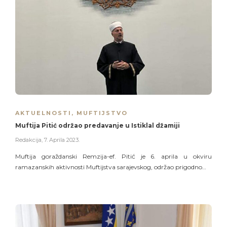
AKTUELNOSTI
,
MUFTIJSTVO
Muftija Pitić održao predavanje u Istiklal džamiji
Redakcija
,
7. Aprila 2023.
Muftija goraždanski Remzija-ef. Pitić je 6. aprila u okviru
ramazanskih aktivnosti Muftijstva sarajevskog, održao prigodno…