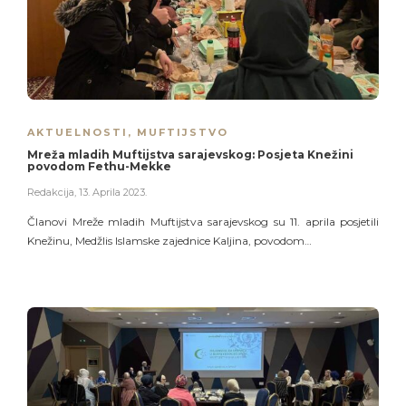
AKTUELNOSTI
,
MUFTIJSTVO
Mreža mladih Muftijstva sarajevskog: Posjeta Knežini
povodom Fethu-Mekke
Redakcija
,
13. Aprila 2023.
Članovi Mreže mladih Muftijstva sarajevskog su 11. aprila posjetili
Knežinu, Medžlis Islamske zajednice Kaljina, povodom…