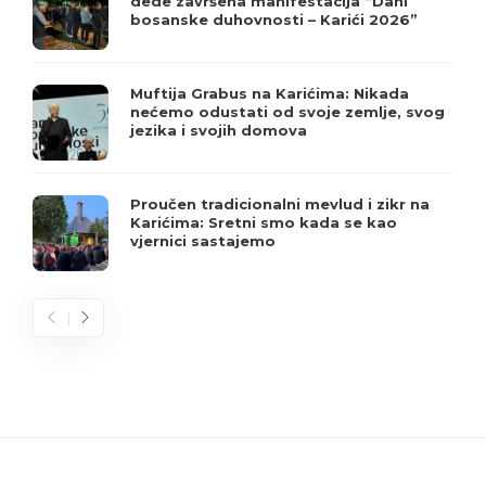
dede završena manifestacija “Dani
bosanske duhovnosti – Karići 2026”
Muftija Grabus na Karićima: Nikada
nećemo odustati od svoje zemlje, svog
jezika i svojih domova
Proučen tradicionalni mevlud i zikr na
Karićima: Sretni smo kada se kao
vjernici sastajemo