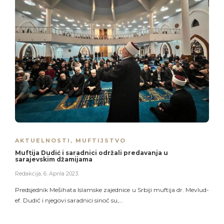
AKTUELNOSTI
,
MUFTIJSTVO
Muftija Dudić i saradnici održali predavanja u
sarajevskim džamijama
Redakcija
,
6. Aprila 2023.
Predsjednik Mešihata Islamske zajednice u Srbiji muftija dr. Mevlud-
ef. Dudić i njegovi saradnici sinoć su,…