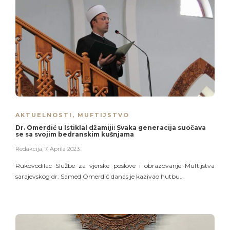
AKTUELNOSTI
,
MUFTIJSTVO
Dr. Omerdić u Istiklal džamiji: Svaka generacija suočava
se sa svojim bedranskim kušnjama
Redakcija
,
7. Aprila 2023.
Rukovodilac Službe za vjerske poslove i obrazovanje Muftijstva
sarajevskog dr. Samed Omerdić danas je kazivao hutbu…