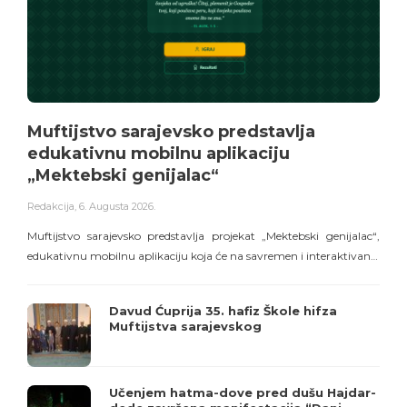
Muftijstvo sarajevsko predstavlja
edukativnu mobilnu aplikaciju
„Mektebski genijalac“
Redakcija
,
6. Augusta 2026.
R
Muftijstvo sarajevsko predstavlja projekat „Mektebski genijalac“,
edukativnu mobilnu aplikaciju koja će na savremen i interaktivan…
o
Davud Ćuprija 35. hafiz Škole hifza
Muftijstva sarajevskog
Učenjem hatma-dove pred dušu Hajdar-