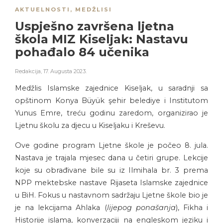
AKTUELNOSTI
,
MEDŽLISI
Uspješno završena ljetna
škola MIZ Kiseljak: Nastavu
pohađalo 84 učenika
Redakcija
,
17. Augusta 2023.
Medžlis Islamske zajednice Kiseljak, u saradnji sa
opštinom Konya Büyük şehir belediye i Institutom
Yunus Emre, treću godinu zaredom, organizirao je
Ljetnu školu za djecu u Kiseljaku i Kreševu.
Ove godine program Ljetne škole je počeo 8. jula.
Nastava je trajala mjesec dana u četiri grupe. Lekcije
koje su obrađivane bile su iz Ilmihala br. 3 prema
NPP mektebske nastave Rijaseta Islamske zajednice
u BiH. Fokus u nastavnom sadržaju Ljetne škole bio je
je na lekcijama Ahlaka (
lijepog ponašanja
), Fikha i
Historije islama, konverzaciji na engleskom jeziku i