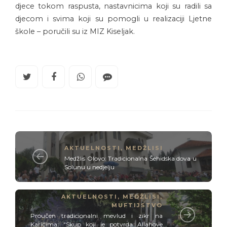
djece tokom raspusta, nastavnicima koji su radili sa
djecom i svima koji su pomogli u realizaciji Ljetne
škole – poručili su iz MIZ Kiseljak.
AKTUELNOSTI
,
MEDŽLISI
Medžlis Olovo: Tradicionalna Šehidska dova u
Solunu u nedjelju
AKTUELNOSTI
,
MEDŽLISI
,
MUFTIJSTVO
Proučen tradicionalni mevlud i zikr na
Karićima: "Skup koji je potvrda Allahove