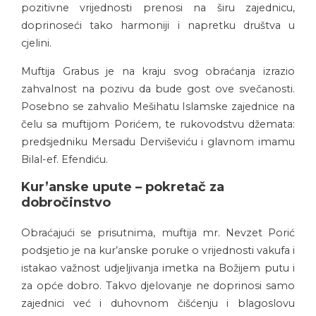
pozitivne vrijednosti prenosi na širu zajednicu,
doprinoseći tako harmoniji i napretku društva u
cjelini.
Muftija Grabus je na kraju svog obraćanja izrazio
zahvalnost na pozivu da bude gost ove svečanosti.
Posebno se zahvalio Mešihatu Islamske zajednice na
čelu sa muftijom Porićem, te rukovodstvu džemata:
predsjedniku Mersadu Derviševiću i glavnom imamu
Bilal-ef. Efendiću.
Kur’anske upute – pokretač za
dobročinstvo
Obraćajući se prisutnima, muftija mr. Nevzet Porić
podsjetio je na kur’anske poruke o vrijednosti vakufa i
istakao važnost udjeljivanja imetka na Božijem putu i
za opće dobro. Takvo djelovanje ne doprinosi samo
zajednici već i duhovnom čišćenju i blagoslovu