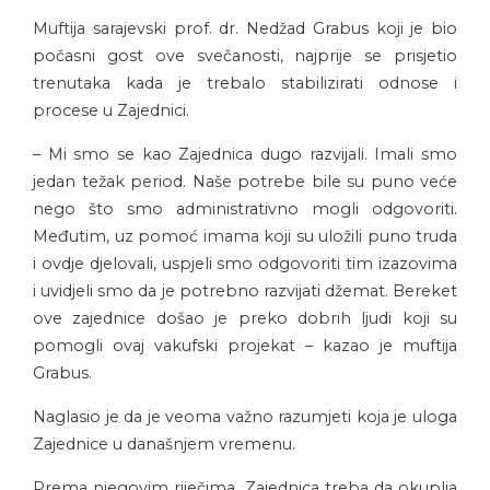
Muftija sarajevski prof. dr. Nedžad Grabus koji je bio
počasni gost ove svečanosti, najprije se prisjetio
trenutaka kada je trebalo stabilizirati odnose i
procese u Zajednici.
– Mi smo se kao Zajednica dugo razvijali. Imali smo
jedan težak period. Naše potrebe bile su puno veće
nego što smo administrativno mogli odgovoriti.
Međutim, uz pomoć imama koji su uložili puno truda
i ovdje djelovali, uspjeli smo odgovoriti tim izazovima
i uvidjeli smo da je potrebno razvijati džemat. Bereket
ove zajednice došao je preko dobrih ljudi koji su
pomogli ovaj vakufski projekat – kazao je muftija
Grabus.
Naglasio je da je veoma važno razumjeti koja je uloga
Zajednice u današnjem vremenu.
Prema njegovim riječima, Zajednica treba da okuplja