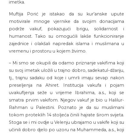
imetka.
Muftija Porić je istakao da su kur’anske upute
motivirale mnoge vjernike da svojim donacijama
podrže vakuf, pokazujući brigu, solidarnost i
humanost. Tako su omogućili lakše funkcioniranje
zajednice i olakšali napredak islama i muslimana u
vremenu i prostoru u kojem živimo.
– Mi smo se okupili da odamo priznanje vakifima koji
su svoj imetak uložili u trajno dobro, sadekatul-džariju,
tj., trajnu sadaku od koje i umrli imaju sevap nakon
preseljenja na Ahiret. Institucija vakufa i pojam
uvakufljenja seže u vrijeme Ibrahima, a.s., koji se
smatra prvim vakifom. Njegov vakuf je bio u Halilur-
Rahman u Palestini. Poznato je da su muslimani
tokom proteklih 14 stoljeća činili hajrate širom svijeta.
Stoga se i mi ovdje u Velenju ubrajamo u vakife koji su
učinili dobro djelo po uzoru na Muhammeda, a.s., koji