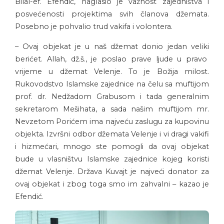
Bilal-ef. Efendić, naglasio je važnost zajedništva i
posvećenosti projektima svih članova džemata.
Posebno je pohvalio trud vakifa i volontera.
– Ovaj objekat je u naš džemat donio jedan veliki
berićet. Allah, dž.š., je poslao prave ljude u pravo
vrijeme u džemat Velenje. To je Božija milost.
Rukovodstvo Islamske zajednice na čelu sa muftijom
prof. dr. Nedžadom Grabusom i tada generalnim
sekretarom Mešihata, a sada našim muftijom mr.
Nevzetom Porićem ima najveću zaslugu za kupovinu
objekta. Izvršni odbor džemata Velenje i vi dragi vakifi
i hizmećari, mnogo ste pomogli da ovaj objekat
bude u vlasništvu Islamske zajednice kojeg koristi
džemat Velenje. Država Kuvajt je najveći donator za
ovaj objekat i zbog toga smo im zahvalni – kazao je
Efendić.