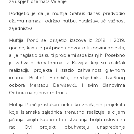
za uspjeh džemata Velenje.
Podsjetio je da je muftija Grabus danas predvodio
džumu-namaz i održao hutbu, naglašavajući važnost
zajedništva.
Muftija Porić se prisjetio izazova iz 2018. i 2019.
godine, kada je potpisan ugovor o kupovini objekta,
ali je naglasio da su ti problemi sada iza njih. Posebno
je zahvalio donatorima iz Kuvajta koji su olakšali
realizaciju projekta i izrazio zahvalnost glavnom
imamu Bilal-ef. Efendiću, predsjedniku Izvršnog
odbora Mersadu Derviševiću i svim članovima
Odbora na njihovom trudu.
Muftija Porić je istakao nekoliko značajnih projekata
koje Islamska zajednica trenutno realizuje, s ciljem
jačanja svojih kapaciteta i stvaranja boljih uslova za
rad. Ovi projekti obuhvataju unapređenje