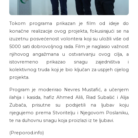
Tokom programa prikazan je film od ideje do
konačne realizacije ovog projekta, fokusirajući se na
izuzetnu posvećenost volontera koji su uložili više od
5000 sati dobrovoljnog rada. Film je naglasio važnost
njihovog angažmana u ostvarivanju ovog cilja, a
istovremeno prikazao snagu zajedništva i
kolektivnog truda koji je bio ključan za uspjeh cijelog
projekta.
Program je moderirao Nevres Mustafić, a učenjem
ilahija i kasida, hafiz Ahmed Alili, Riad Subašić i Alija
Zubača, prisutne su podsjetili na ljubav koju
njegujemo prema Stvoritelju i Njegovom Poslaniku,
te na duhovnu snagu koja proizlazi iz te ljubavi.
(Preporod.info)