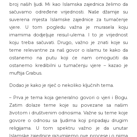
broj naših ljudi. Mi kao Islamska zajednica želimo da
sačuvamo određene vrijednosti. Naše džamije su
suverena mjesta Islamske zajednice za tumačenje
vjere. U tom pogledu važna je murasela koju
imamima dodjeljuje reisul-ulema. I to je vrijednost
koju treba sačuvati. Drugo, važno je znati koje su
teme relevantne za naš govor o islamu te kako da
ostanemo na putu koji će nam omogućiti da
ostanemo kredibilni u tumačenju vjere – kazao je
muftija Grabus.
Dodao je kako je riječ o nekoliko ključnih tema.
– Prva je tema koja generalno govori o vjeri i Bogu.
Zatim dolaze teme koje su povezane sa našim
životom i društvenim odnosima. Važne su teme koje
govore o odnosu sa ljudima koji pripadaju drugim
religijama. U tom spektru važno je da unutar
Islamske zajednice razumijemo ove procese i o njima