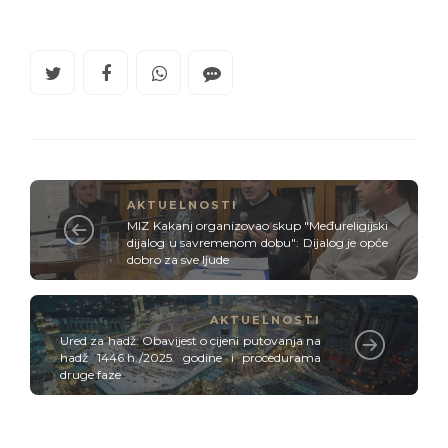
AKTUELNOSTI
MIZ Kakanj organizovao skup "Međureligijski
dijalog u savremenom dobu": Dijalog je opće
dobro za sve ljude
AKTUELNOSTI
Ured za hadž: Obavijest o cijeni putovanja na
hadž 1446.h./2025. godine i procedurama
druge faze