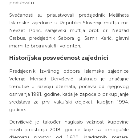
poduhvatu.
Svečanosti su prisustvovali predsjednik Mešihata
Islamske zajednice u Republici Sloveniji muftija mr.
Nevzet Porić, sarajevski muftija prof. dr. Nedžad
Grabus, predsjednik Sabora g. Samir Kerić, glavni
imami te brojni vakifi i volonteri.
Historijska posvećenost zajednici
Predsjednik Izvršnog odbora Islamske zajednice
Velenje Mersad Dervišević istaknuo je značajne
trenutke u razvoju džemata, počevši od njegovog
osnivanja 1991. godine, kada je započelo prikupljanje
sredstava za prvi vakufski objekat, kupljen 1994.
godine.
Dervišević je također naglasio važnost kupovine
novih prostorija 2018. godine koje su omogućile
džematu prostor od 1.600 kvadratnih metara.