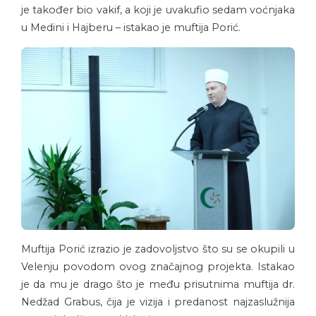
je također bio vakif, a koji je uvakufio sedam voćnjaka
u Medini i Hajberu – istakao je muftija Porić.
Muftija Porić izrazio je zadovoljstvo što su se okupili u
Velenju povodom ovog značajnog projekta. Istakao
je da mu je drago što je među prisutnima muftija dr.
Nedžad Grabus, čija je vizija i predanost najzaslužnija