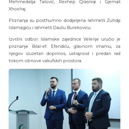
Mehmedalija Talović, Rexhep Qrasniqi i Gjemali
Xhoxhaj.
Priznanja su posthumno dodijeljena rahmetli Zuhdiji
Islamagiću i rahmetli Dautu Burekoviću.
Izvršni odbor Islamske zajednice Velenje uručio je
priznanje Bilal-ef. Efendiću, glavnom imamu, za
njegov izuzetan doprinos, ustrajnost i predan rad
tokom obnove vakufskih prostora.