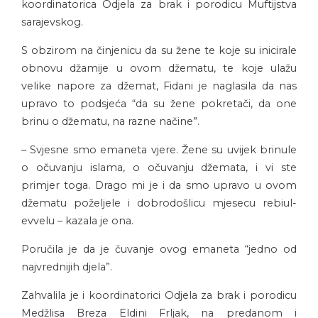
koordinatorica Odjela za brak i porodicu Muftijstva
sarajevskog.
S obzirom na činjenicu da su žene te koje su inicirale
obnovu džamije u ovom džematu, te koje ulažu
velike napore za džemat, Fidani je naglasila da nas
upravo to podsjeća “da su žene pokretači, da one
brinu o džematu, na razne načine”.
– Svjesne smo emaneta vjere. Žene su uvijek brinule
o očuvanju islama, o očuvanju džemata, i vi ste
primjer toga. Drago mi je i da smo upravo u ovom
džematu poželjele i dobrodošlicu mjesecu rebiul-
evvelu – kazala je ona.
Poručila je da je čuvanje ovog emaneta “jedno od
najvrednijih djela”.
Zahvalila je i koordinatorici Odjela za brak i porodicu
Medžlisa Breza Eldini Frljak, na predanom i