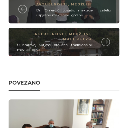
AKTUELNOSTI
,
MEDŽLISI
Dr. Omerdić posjetio mektebe i zaželio
uspješnu mektebsku godinu
AKTUELNOSTI
,
MEDŽLISI
,
MUFTIJSTVO
U Kraljevoj Sutjesci proučeni tradicionalni
mevlud i dova
POVEZANO