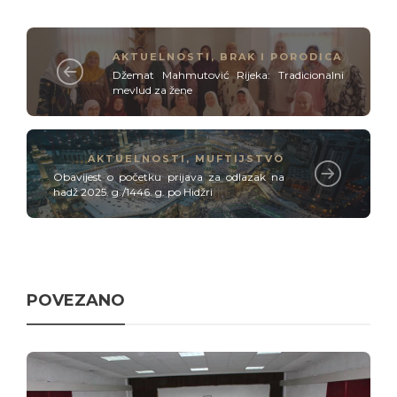
AKTUELNOSTI
,
BRAK I PORODICA
Džemat Mahmutović Rijeka: Tradicionalni
mevlud za žene
AKTUELNOSTI
,
MUFTIJSTVO
Obavijest o početku prijava za odlazak na
hadž 2025. g./1446. g. po Hidžri
POVEZANO