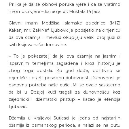
Prilika je da se obnovi poruka vjere i da se vratimo
izvornosti vjere – kazao je dr. Mustafa Prljača.
Glavni imam Medžlisa Islamske zajednice (MIZ)
Kakanj mr. Zakir-ef. Ljubović je podsjetio na činjenicu
da ova džamija i mevlud okupljaju veliki broj ljudi iz
svih krajeva naše domovine.
– To je pokazatelj da je ova džamija na jasnim i
ispravnim temeljima sagrađena i kroz historiju je
zbog toga opstala. Ko god dođe, pozitivno se
orjentiše i osjeti posebnu duhovnost. Duhovnost je
osnovna potreba naše duše. Mi se ovdje sastajemo
da bi u Božijoj kući tragali za duhovnošću koz
zajednički i džematski pristup – kazao je efendija
Ljubović.
Džamija u Kraljevoj Sutjesci je jedna od najstarijih
džamija iz osmanskog perioda, a nalazi se na putu