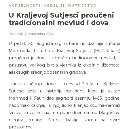
AKTUELNOSTI
,
MEDŽLISI
,
MUFTIJSTVO
U Kraljevoj Sutjesci proučeni
tradicionalni mevlud i dova
Redakcija
,
2. Septembra 2024.
U petak 30. augusta o.g. u haremu džamije sultana
Mehmeda II Fatiha u Kraljevoj Sutjesci (MIZ Kakanj)
proučena je dova i upriličen tradicionalni mevlud, u
prisustvu velikog broja vjernika iz okolnih džemata,
ali i drugih srednjobosanskih gradova.
Tradicija učenja dove i mevludi-šerifa u Kraljevoj
Sutjesci seže u historiju do dana kada je sultan
Mehmed ll Fatih dao sagraditi džamiju 1463. godine,
nadomak Kaknja, i u njoj lično klanjao džuma-namaz
sa svojim vojnicima, te uputio dovu da mu blagoslovi
njegov emanet širenja baklje islama na ovim
prostorima.