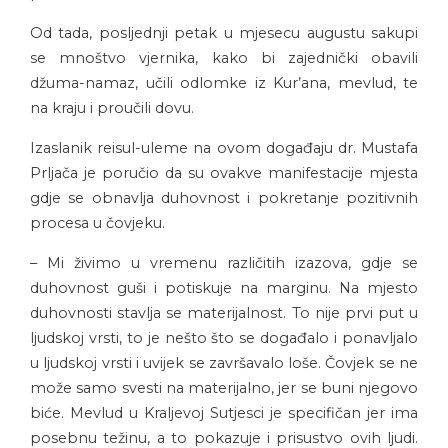
Od tada, posljednji petak u mjesecu augustu sakupi
se mnoštvo vjernika, kako bi zajednički obavili
džuma-namaz, učili odlomke iz Kur’ana, mevlud, te
na kraju i proučili dovu.
Izaslanik reisul-uleme na ovom događaju dr. Mustafa
Prljača je poručio da su ovakve manifestacije mjesta
gdje se obnavlja duhovnost i pokretanje pozitivnih
procesa u čovjeku.
– Mi živimo u vremenu različitih izazova, gdje se
duhovnost guši i potiskuje na marginu. Na mjesto
duhovnosti stavlja se materijalnost. To nije prvi put u
ljudskoj vrsti, to je nešto što se događalo i ponavljalo
u ljudskoj vrsti i uvijek se završavalo loše. Čovjek se ne
može samo svesti na materijalno, jer se buni njegovo
biće. Mevlud u Kraljevoj Sutjesci je specifičan jer ima
posebnu težinu, a to pokazuje i prisustvo ovih ljudi.