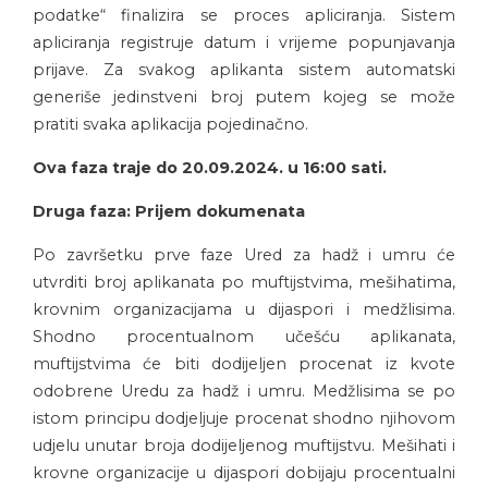
podatke“ finalizira se proces apliciranja. Sistem
apliciranja registruje datum i vrijeme popunjavanja
prijave. Za svakog aplikanta sistem automatski
generiše jedinstveni broj putem kojeg se može
pratiti svaka aplikacija pojedinačno.
Ova faza traje do 20.09.2024. u 16:00 sati.
Druga faza: Prijem dokumenata
Po završetku prve faze Ured za hadž i umru će
utvrditi broj aplikanata po muftijstvima, mešihatima,
krovnim organizacijama u dijaspori i medžlisima.
Shodno procentualnom učešću aplikanata,
muftijstvima će biti dodijeljen procenat iz kvote
odobrene Uredu za hadž i umru. Medžlisima se po
istom principu dodjeljuje procenat shodno njihovom
udjelu unutar broja dodijeljenog muftijstvu. Mešihati i
krovne organizacije u dijaspori dobijaju procentualni