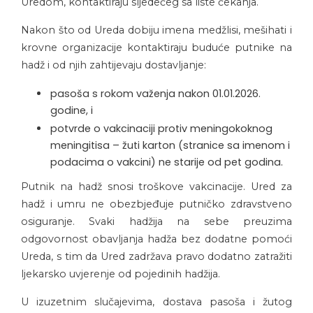
Uredom, kontaktiraju sljedećeg sa liste čekanja.
Nakon što od Ureda dobiju imena medžlisi, mešihati i
krovne organizacije kontaktiraju buduće putnike na
hadž i od njih zahtijevaju dostavljanje:
pasoša s rokom važenja nakon 01.01.2026.
godine, i
potvrde o vakcinaciji protiv meningokoknog
meningitisa – žuti karton (stranice sa imenom i
podacima o vakcini) ne starije od pet godina.
Putnik na hadž snosi troškove vakcinacije. Ured za
hadž i umru ne obezbjeđuje putničko zdravstveno
osiguranje. Svaki hadžija na sebe preuzima
odgovornost obavljanja hadža bez dodatne pomoći
Ureda, s tim da Ured zadržava pravo dodatno zatražiti
ljekarsko uvjerenje od pojedinih hadžija.
U izuzetnim slučajevima, dostava pasoša i žutog