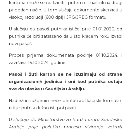
kartona može se realizirati i putem e-maila ili na drugi
prigodan način. U tom slučaju dokumente skenirati u
visokoj rezoluciji (600 dpi) i JPG/JPEG formatu.
U slučaju da pasoš putnika ističe prije 01.01.2026. od
putnika će biti zatraženo da u što kraćem roku izvadi
novi pasoš.
Proces prijema dokumenata počinje 01.10.2024. i
završava 15.10.2024. godine.
Pasoš i žuti karton se ne izuzimaju od strane
organizacionih jedinica i oni kod putnika ostaju
sve do ulaska u Saudijsku Arabiju.
Nadležni službenici neće printati aplikacijski formular,
niti je putnik dužan isti potpisati.
U slučaju da Ministarstvo za hadž i umru Saudijske
Arabije prije početka procesa viziranja zatraži