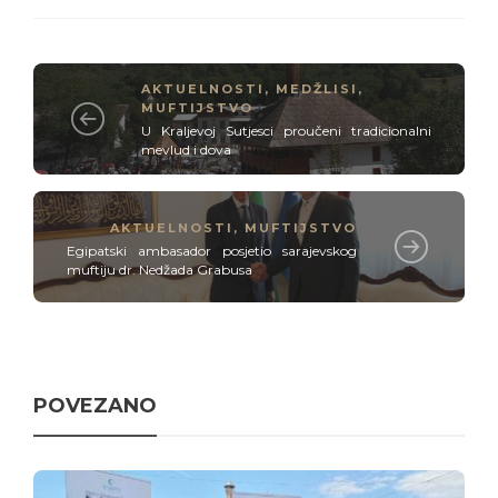
AKTUELNOSTI
,
MEDŽLISI
,
MUFTIJSTVO
U Kraljevoj Sutjesci proučeni tradicionalni
mevlud i dova
AKTUELNOSTI
,
MUFTIJSTVO
Egipatski ambasador posjetio sarajevskog
muftiju dr. Nedžada Grabusa
POVEZANO