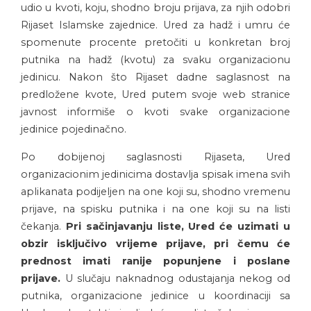
udio u kvoti, koju, shodno broju prijava, za njih odobri
Rijaset Islamske zajednice. Ured za hadž i umru će
spomenute procente pretočiti u konkretan broj
putnika na hadž (kvotu) za svaku organizacionu
jedinicu. Nakon što Rijaset dadne saglasnost na
predložene kvote, Ured putem svoje web stranice
javnost informiše o kvoti svake organizacione
jedinice pojedinačno.
Po dobijenoj saglasnosti Rijaseta, Ured
organizacionim jedinicima dostavlja spisak imena svih
aplikanata podijeljen na one koji su, shodno vremenu
prijave, na spisku putnika i na one koji su na listi
čekanja.
Pri sačinjavanju liste, Ured će uzimati u
obzir isključivo vrijeme prijave, pri čemu će
prednost imati ranije popunjene i poslane
prijave.
U slučaju naknadnog odustajanja nekog od
putnika, organizacione jedinice u koordinaciji sa