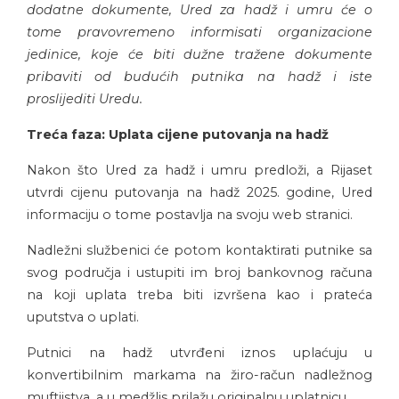
dodatne dokumente, Ured za hadž i umru će o
tome pravovremeno informisati organizacione
jedinice, koje će biti dužne tražene dokumente
pribaviti od budućih putnika na hadž i iste
proslijediti Uredu.
Treća faza: Uplata cijene putovanja na hadž
Nakon što Ured za hadž i umru predloži, a Rijaset
utvrdi cijenu putovanja na hadž 2025. godine, Ured
informaciju o tome postavlja na svoju web stranici.
Nadležni službenici će potom kontaktirati putnike sa
svog područja i ustupiti im broj bankovnog računa
na koji uplata treba biti izvršena kao i prateća
uputstva o uplati.
Putnici na hadž utvrđeni iznos uplaćuju u
konvertibilnim markama na žiro-račun nadležnog
muftijstva, a u medžlis prilažu originalnu uplatnicu.