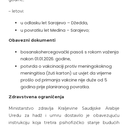
– letovi:
u odlasku let Sarajevo – Džedda,
u povratku let Medina – Sarajevo;
Obavezni dokumenti
bosanskohercegovački pasoš s rokom važenja
nakon 01.01.2026. godine,
potvrda o vakcinaciji protiv meningokoknog
meningitisa (žuti karton) uz uvjet da vrijeme
prošlo od primanja vakcine nije duže od 5
godina prije planiranog povratka.
Zdravstvena ograničenja
Ministarstvo zdravlja Kraljevine Saudijske Arabije
Uredu za hadž i umru dostavilo je obavezujuću
instrukciju koja tretira psihofizičko stanje budućih