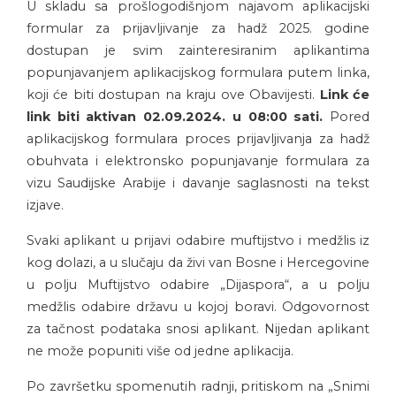
U skladu sa prošlogodišnjom najavom aplikacijski
formular za prijavljivanje za hadž 2025. godine
dostupan je svim zainteresiranim aplikantima
popunjavanjem aplikacijskog formulara putem linka,
koji će biti dostupan na kraju ove Obavijesti.
Link će
link biti aktivan 02.09.2024. u 08:00 sati.
Pored
aplikacijskog formulara proces prijavljivanja za hadž
obuhvata i elektronsko popunjavanje formulara za
vizu Saudijske Arabije i davanje saglasnosti na tekst
izjave.
Svaki aplikant u prijavi odabire muftijstvo i medžlis iz
kog dolazi, a u slučaju da živi van Bosne i Hercegovine
u polju Muftijstvo odabire „Dijaspora“, a u polju
medžlis odabire državu u kojoj boravi. Odgovornost
za tačnost podataka snosi aplikant. Nijedan aplikant
ne može popuniti više od jedne aplikacija.
Po završetku spomenutih radnji, pritiskom na „Snimi