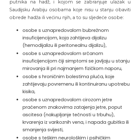
putnika na hadž, i kojom se zabranjuje ulazak u
Saudijsku Arabiju osobama koje nisu u stanju obaviti
obrede hadža ili većinu njih, a to su sljedeće osobe:
osobe s uznapredovalom bubrežnom
insuficijencijom, koja zahtijeva dijalizu
(hemodijalizu ili peritonealnu dijalizu),
osobe s uznapredovalom srčanom
insuficijencijom čiji simptomi se javljaju u stanju
mirovanja ili pri najmanjem fizičkom naporu,
osobe s hroničnim bolestima pluća, koje
zahtijevaju povremenu ili kontinuiranu upotrebu
kisika,
osobe s uznapredovalom cirozom jetre
praćenom znakovima zatajenja jetre, poput
ascitesa (nakupljanje tečnosti u trbuhu),
krvarenja iz varikoznih vena, i napada gubitka ili
smanjenja svijesti,
osobe s teškim neurološkim i psihičkim