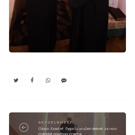
AKTUELNOSTI
Olovo: Esad-ef. Pepiću uručen dekret za novi
mandat glavnog imama