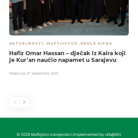
AKTUELNOSTI
,
MUFTIJSTVO
,
ŠKOLA HIFZA
Hafiz Omar Hassan – dječak iz Kaira koji
je Kur’an naučio napamet u Sarajevu
Redakcija
,
27. Septembra 2025.
©
2026
Muftijstvo sarajevsko | implemented by ark@DEV