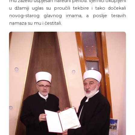
mu zaželio uspješan naredni period. Vjernici okupljeni
u džamiji uglas su proučili tekbire i tako dočekali
novog-starog glavnog imama, a poslije teravih
namaza su mu i čestitali.