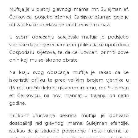
Muftija je u pratnji glavnog imama, mr. Sulejman ef.
Čelikovića, posjetio džemat Čaršijske džamije gdje je
održao kraće predavanje pred teravih namaz.
U svom obraćanju sarajevski muftija je podsjetio
vjernike da je mjesec ramazan prilika da se uputi dova
Gospodaru svjetova, te da će Uzvišeni primiti dove
onih koji mu se iskreno obrate.
Na kraju svog obraćanja muftija je rekao da će
iskoristiti priliku te pred velikim brojem vjernika u
džamiji uručiti dekret glavnom imamu, mr. Sulejman
ef. Čelikoviću, na novi mandat u trajanju od četiri
godine.
Prilikom uručivanja dekreta muftija je pohvalio
dosadašnji rad glavnog imama, Sulejman efendije,
istakao da je zadobio povjerenje i reisu-l-uleme te