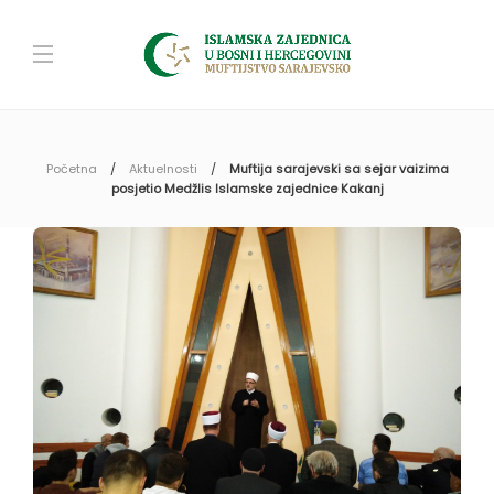
Početna
Aktuelnosti
Muftija sarajevski sa sejar vaizima
posjetio Medžlis Islamske zajednice Kakanj