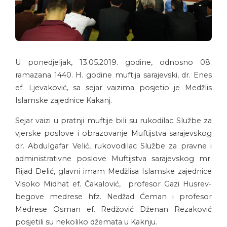
U ponedjeljak, 13.05.2019. godine, odnosno 08.
ramazana 1440. H. godine muftija sarajevski, dr. Enes
ef. Ljevaković, sa sejar vaizima posjetio je Medžlis
Islamske zajednice Kakanj.
Sejar vaizi u pratnji muftije bili su rukodilac Službe za
vjerske poslove i obrazovanje Muftijstva sarajevskog
dr. Abdulgafar Velić, rukovodilac Službe za pravne i
administrativne poslove Muftijstva sarajevskog mr.
Rijad Delić, glavni imam Medžlisa Islamske zajednice
Visoko Midhat ef. Čakalović, profesor Gazi Husrev-
begove medrese hfz. Nedžad Ćeman i profesor
Medrese Osman ef. Redžović Dženan Rezaković
posjetili su nekoliko džemata u Kaknju.