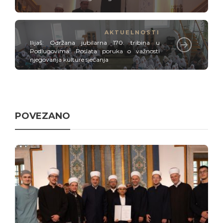
AKTUELNOSTI
Ilijaš: Održana jubilarna 170. tribina u
Podlugovima: Poslata poruka o važnosti
njegovanja kulture sjećanja
POVEZANO