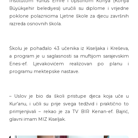
Institutom Yunus Emre i opštinom Konya (Konya
Büyükşehir belediyesi) uručili su diplome i vrijedne
poklone polaznicima Ljetne škole za djecu završnih
razreda osnovnih škola.
Školu je pohađalo 43 učenika iz Kiseljaka i Kreševa,
a program je u saglasnosti sa muftijom sarajevskim
Enes-ef. Ljevakovićem realizovan po planu i
programu mektepske nastave.
– Uslov je bio da školi pristupe djeca koja uče u
Kur’anu, i učili su prije svega tedžvid i praktično to
primjenjivali – rekao je za TV BIR Kenan-ef. Bajrić,
glavni imam MIZ Kiseljak.