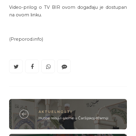
Video-prilog o TV BIR ovom događaju je dostupan
na
ovom linku.
(Preporod.info)
AKTUELNOSTI
Hutba reisu-l-uleme u Čaršijskoj džamiji