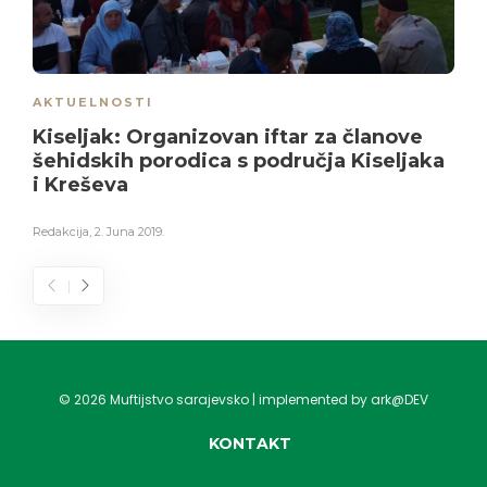
AKTUELNOSTI
Kiseljak: Organizovan iftar za članove
šehidskih porodica s područja Kiseljaka
i Kreševa
Redakcija
,
2. Juna 2019.
©
2026
Muftijstvo sarajevsko | implemented by ark@DEV
KONTAKT