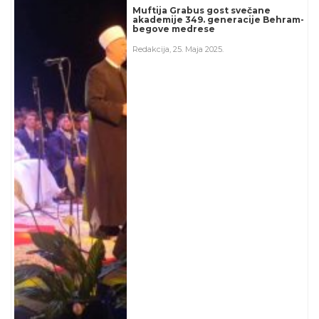
Muftija Grabus gost svečane
akademije 349. generacije Behram-
begove medrese
Redakcija
,
25. Maja 2025.