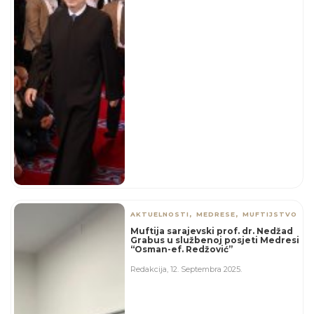
,
,
AKTUELNOSTI
MEDRESE
MUFTIJSTVO
Muftija sarajevski prof. dr. Nedžad
Grabus u službenoj posjeti Medresi
“Osman-ef. Redžović”
Redakcija
,
12. Septembra 2025.