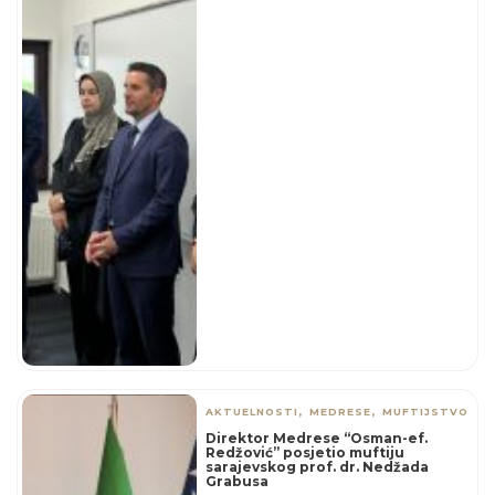
,
,
AKTUELNOSTI
MEDRESE
MUFTIJSTVO
Direktor Medrese “Osman-ef.
Redžović” posjetio muftiju
sarajevskog prof. dr. Nedžada
Grabusa