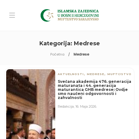
Kategorija:
Medrese
Početna
Medrese
,
,
AKTUELNOSTI
MEDRESE
MUFTIJSTVO
Svečana akademija 476. generacija
maturanata i 44. generacija
maturantica GHB medrese: Ovdje
smo naučeni odgovornosti i
zahvalnosti
Redakcija
,
16. Maja 2026.