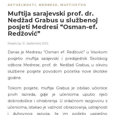
AKTUELNOSTI
,
MEDRESE
,
MUFTIJSTVO
Muftija sarajevski prof. dr.
Nedžad Grabus u službenoj
posjeti Medresi “Osman-ef.
Redžović”
Redakcija
,
12. Septembra 2025.
Danas je Medresu “Osman ef. Redžović” u Visokom
posjetio muftija sarajevski i predsjednik Školskog
odbora Medrese, prof. dr. Nedžad Grabus, u okviru
službene posjete povodom početka nove školske
godine.
Tokom posjete, muftija Grabus je obišao učionice
prvih razreda, gdje je učenicima uputio riječi
dobrodošlice i ohrabrenja. U srdačnom razgovoru s
učenicima, istakao je važnost obrazovanja, ustrajnosti
i duhovnog razvoja, te im poželio uspješno