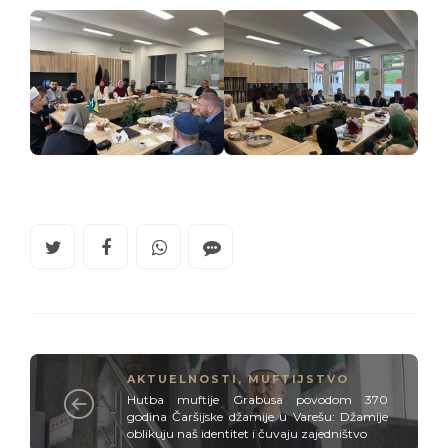
AKTUELNOSTI
,
MUFTIJSTVO
Hutba muftije Grabusa povodom 370
godina Čaršijske džamije u Varešu: Džamije
oblikuju naš identitet i čuvaju zajedništvo