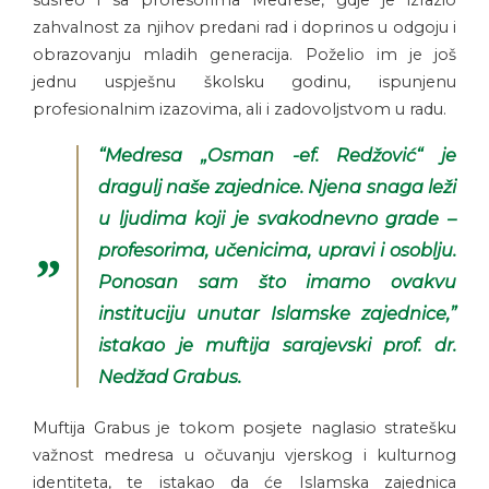
susreo i sa profesorima Medrese, gdje je izrazio
zahvalnost za njihov predani rad i doprinos u odgoju i
obrazovanju mladih generacija. Poželio im je još
jednu uspješnu školsku godinu, ispunjenu
profesionalnim izazovima, ali i zadovoljstvom u radu.
“Medresa „Osman -ef. Redžović“ je
dragulj naše zajednice. Njena snaga leži
u ljudima koji je svakodnevno grade –
profesorima, učenicima, upravi i osoblju.
Ponosan sam što imamo ovakvu
instituciju unutar Islamske zajednice,”
istakao je muftija sarajevski prof. dr.
Nedžad Grabus.
Muftija Grabus je tokom posjete naglasio stratešku
važnost medresa u očuvanju vjerskog i kulturnog
identiteta, te istakao da će Islamska zajednica