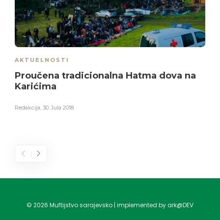
AKTUELNOSTI
Proučena tradicionalna Hatma dova na
Karićima
Redakcija
,
30. Jula 2018.
©
2026
Muftijstvo sarajevsko | implemented by ark@DEV