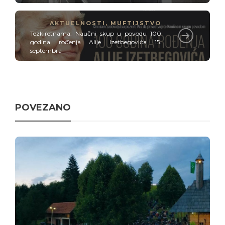
AKTUELNOSTI
,
MUFTIJSTVO
Tezkiretnama: Naučni skup u povodu 100
godina rođenja Alije Izetbegovića 15.
septembra
POVEZANO