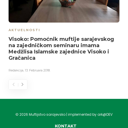
AKTUELNOSTI
Visoko: Pomoćnik muftije sarajevskog
na zajedničkom seminaru imama
Medžlisa Islamske zajednice Visoko i
Gračanica
Redakcija
,
13. Februara 2018.
©
2026
Muftijstvo sarajevsko | implemented by ark@DEV
KONTAKT