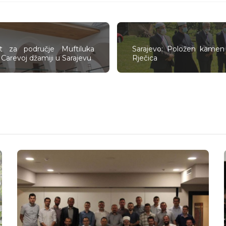
t za područje Muftiluka
Sarajevo: Položen kamen
 Carevoj džamiji u Sarajevu
Rječica