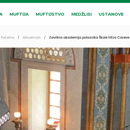
A
MUFTIJA
MUFTIJSTVO
MEDŽLISI
USTANOVE
Početna
Aktuelnosti
Završna akademija polaznika Škole hifza Careve 