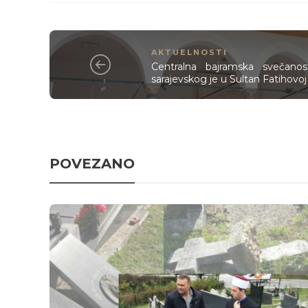
AKTUELNOSTI
Centralna bajramska svečanos
sarajevskog je u Sultan Fatihovoj
POVEZANO