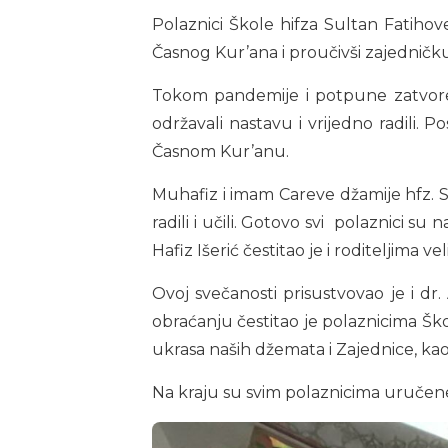
Polaznici Škole hifza Sultan Fatiho
Časnog Kur’ana i proučivši zajedničk
Tokom pandemije i potpune zatvoreno
održavali nastavu i vrijedno radili.
Časnom Kur’anu.
Muhafiz i imam Careve džamije hfz. Sa
radili i učili. Gotovo svi polaznici su
Hafiz Išerić čestitao je i roditeljima 
Ovoj svečanosti prisustvovao je i dr
obraćanju čestitao je polaznicima Škol
ukrasa naših džemata i Zajednice, kao
Na kraju su svim polaznicima uručene 