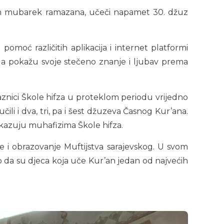
 dan mubarek ramazana, učeči napamet 30. džuz
moć različitih aplikacija i internet platformi
a da pokažu svoje stečeno znanje i ljubav prema
laznici Škole hifza u proteklom periodu vrijedno
čili i dva, tri, pa i šest džuzeva Časnog Kur’ana.
g ukazuju muhafizima Škole hifza.
ve i obrazovanje Muftijstva sarajevskog. U svom
kao da su djeca koja uče Kur’an jedan od najvećih