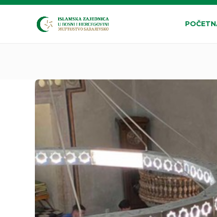
POČETN