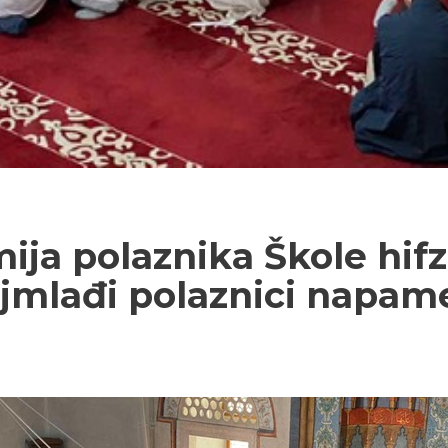
ja polaznika Škole hifz
mlađi polaznici napamet