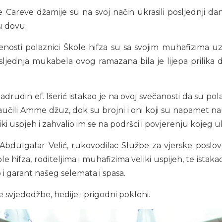
ve Careve džamije su na svoj način ukrasili posljednji
u dovu.
sti polaznici Škole hifza su sa svojim muhafizima uz po
 Posljednja mukabela ovog ramazana bila je lijepa prilik
drudin ef. Išerić istakao je na ovoj svečanosti da su po
 naučili Amme džuz, dok su brojni i oni koji su napamet nau
veliki uspjeh i zahvalio im se na podršci i povjerenju koje
. Abdulgafar Velić, rukovodilac Službe za vjerske poslo
e hifza, roditeljima i muhafizima veliki uspijeh, te ista
 i garant našeg selemata i spasa.
svjedodžbe, hedije i prigodni pokloni.