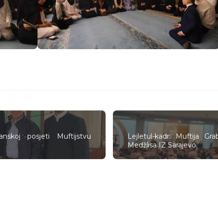
nskoj posjeti Muftijstvu
Lejletul-kadr: Muftija G
Medžlisa IZ Sarajevo