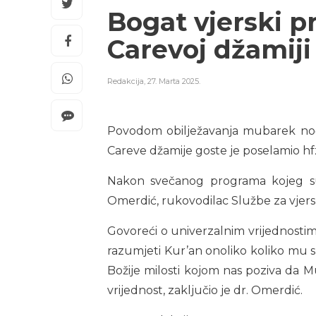
Bogat vjerski p
Carevoj džamiji
Redakcija
,
27. Marta 2025.
Povodom obilježavanja mubarek noći 
Careve džamije goste je poselamio hfz
Nakon svečanog programa kojeg su i
Omerdić, rukovodilac Službe za vjersk
Govoreći o univerzalnim vrijednostim
razumjeti Kur’an onoliko koliko mu 
Božije milosti kojom nas poziva da 
vrijednost, zaključio je dr. Omerdić.