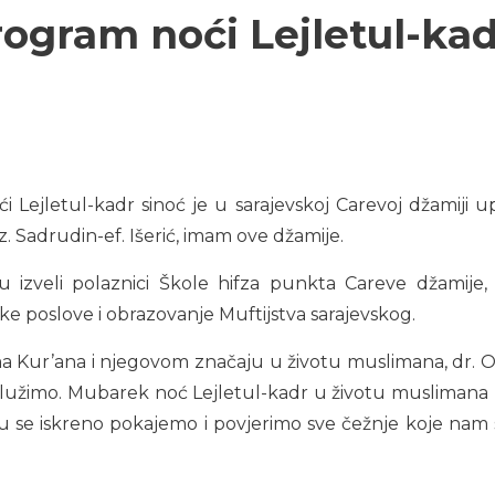
rogram noći Lejletul-kad
Lejletul-kadr sinoć je u sarajevskoj Carevoj džamiji u
. Sadrudin-ef. Išerić, imam ove džamije.
zveli polaznici Škole hifza punkta Careve džamije, p
e poslove i obrazovanje Muftijstva sarajevskog.
a Kur’ana i njegovom značaju u životu muslimana, dr. Om
služimo. Mubarek noć Lejletul-kadr u životu muslimana p
Mu se iskreno pokajemo i povjerimo sve čežnje koje nam