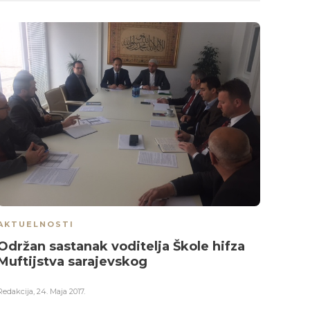
AKTUELNOSTI
AKTU
Održan sastanak voditelja Škole hifza
Muft
Muftijstva sarajevskog
grad
Redakcija
,
24. Maja 2017.
Redakci