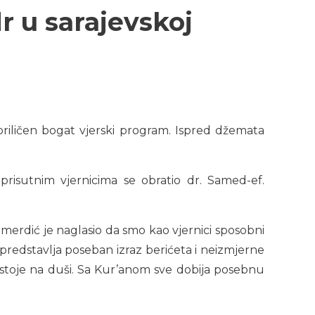
r u sarajevskoj
priličen bogat vjerski program. Ispred džemata
risutnim vjernicima se obratio dr. Samed-ef.
erdić je naglasio da smo kao vjernici sposobni
redstavlja poseban izraz berićeta i neizmjerne
 stoje na duši. Sa Kur’anom sve dobija posebnu