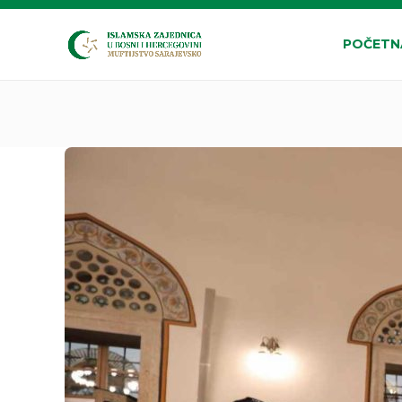
POČETN