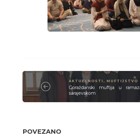
AKTUELNOSTI
,
MUFTIJSTVO
Goraždanski muftija u ramaza
sarajevskom
POVEZANO