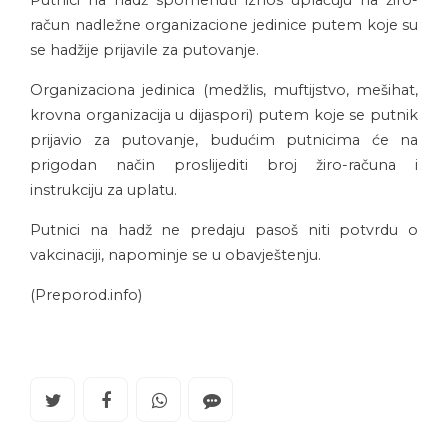
Putnici na hadž spomenuti iznos uplaćuju na žiro-
račun nadležne organizacione jedinice putem koje su
se hadžije prijavile za putovanje.
Organizaciona jedinica (medžlis, muftijstvo, mešihat,
krovna organizacija u dijaspori) putem koje se putnik
prijavio za putovanje, budućim putnicima će na
prigodan način proslijediti broj žiro-računa i
instrukciju za uplatu.
Putnici na hadž ne predaju pasoš niti potvrdu o
vakcinaciji, napominje se u obavještenju.
(Preporod.info)