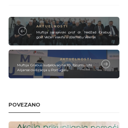
AKTUELNOSTI
Muftija sarajevski prof dr. Nedžad Grabus
gost Večeri vakifa u džematu Velenje
AKTUELNOSTI
Muftija Grabus sudjelovao na 10. forumu UN
Alijanse civilizacija u Portugalu
POVEZANO