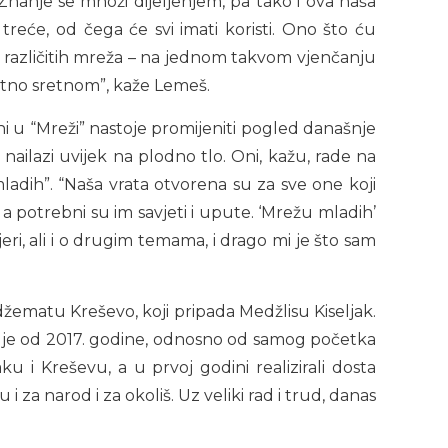
nanje se množi dijeljenjem, pa tako i ova naša
reće, od čega će svi imati koristi. Ono što ću
z različitih mreža – na jednom takvom vjenčanju
etno sretnom”, kaže Lemeš.
oni u “Mreži” nastoje promijeniti pogled današnje
 nailazi uvijek na plodno tlo. Oni, kažu, rade na
mladih”. “Naša vrata otvorena su za sve one koji
 a potrebni su im savjeti i upute. ‘Mrežu mladih’
eri, ali i o drugim temama, i drago mi je što sam
žematu Kreševo, koji pripada Medžlisu Kiseljak.
r je od 2017. godine, odnosno od samog početka
u i Kreševu, a u prvoj godini realizirali dosta
i za narod i za okoliš. Uz veliki rad i trud, danas