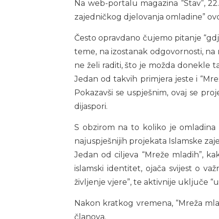
Na web-portalu magazina “Stav”, 22. m
zajedničkog djelovanja omladine” ovo
Često opravdano čujemo pitanje “gdje
teme, na izostanak odgovornosti, na n
ne želi raditi, što je možda donekle 
Jedan od takvih primjera jeste i “Mr
Pokazavši se uspješnim, ovaj se proj
dijaspori.
S obzirom na to koliko je omladina
najuspješnijih projekata Islamske zaje
Jedan od ciljeva “Mreže mladih”, kak
islamski identitet, ojača svijest o v
življenje vjere”, te aktivnije uključe “
Nakon kratkog vremena, “Mreža mladih
članova.