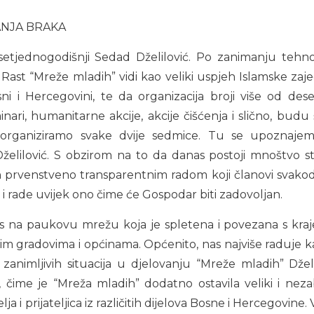
ANJA BRAKA
etjednogodišnji Sedad Dželilović. Po zanimanju tehnol
Rast “Mreže mladih” vidi kao veliki uspjeh Islamske zaje
osni i Hercegovini, te da organizacija broji više od des
nari, humanitarne akcije, akcije čišćenja i slično, budu
 organiziramo svake dvije sedmice. Tu se upoznajemo,
elilović. S obzirom na to da danas postoji mnoštvo stva
ći ih prvenstveno transparentnim radom koji članovi sva
iji i rade uvijek ono čime će Gospodar biti zadovoljan.
as na paukovu mrežu koja je spletena i povezana s kraj
m gradovima i općinama. Općenito, nas najviše raduje k
 zanimljivih situacija u djelovanju “Mreže mladih” Dže
čime je “Mreža mladih” dodatno ostavila veliki i neza
 i prijateljica iz različitih dijelova Bosne i Hercegovine. V