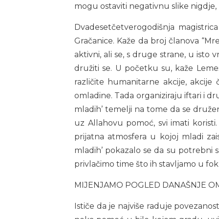
mogu ostaviti negativnu slike nigdje, p
Dvadesetčetverogodišnja magistric
Gračanice. Kaže da broj članova “Mrež
aktivni, ali se, s druge strane, u isto 
družiti se. U početku su, kaže Lemeš,
različite humanitarne akcije, akcije 
omladine. Tada organiziraju iftari i 
mladih’ temelji na tome da se druže
uz Allahovu pomoć, svi imati koristi.
prijatna atmosfera u kojoj mladi zai
mladih’ pokazalo se da su potrebni s
privlačimo time što ih stavljamo u fo
MIJENJAMO POGLED DANAŠNJE O
Ističe da je najviše raduje povezanos