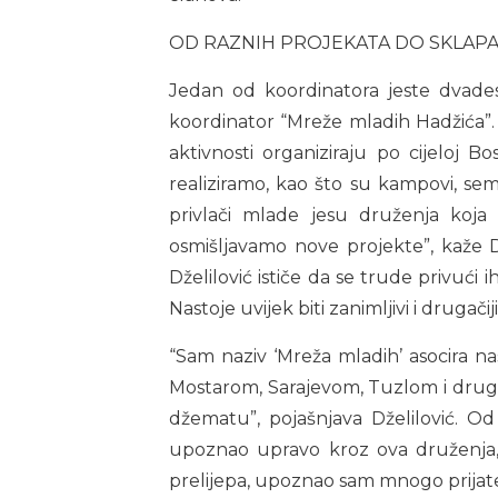
OD RAZNIH PROJEKATA DO SKLAP
Jedan od koordinatora jeste dvades
koordinator “Mreže mladih Hadžića”. 
aktivnosti organiziraju po cijeloj B
realiziramo, kao što su kampovi, semi
privlači mlade jesu druženja koja
osmišljavamo nove projekte”, kaže Dž
Dželilović ističe da se trude privu
Nastoje uvijek biti zanimljivi i drugač
“Sam naziv ‘Mreža mladih’ asocira n
Mostarom, Sarajevom, Tuzlom i drugi
džematu”, pojašnjava Dželilović. Od
upoznao upravo kroz ova druženja, 
prelijepa, upoznao sam mnogo prijatelja