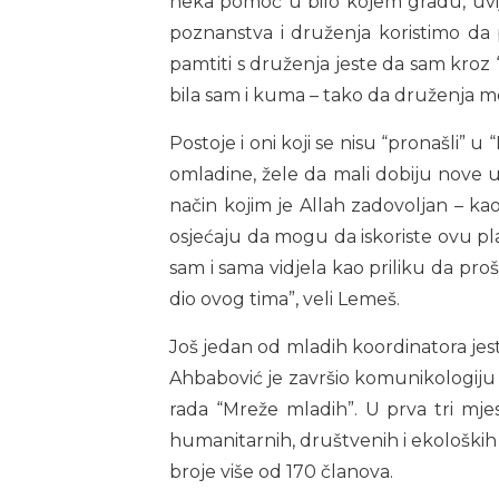
neka pomoć u bilo kojem gradu, uvij
poznanstva i druženja koristimo da 
pamtiti s druženja jeste da sam kroz 
bila sam i kuma – tako da druženja m
Postoje i oni koji se nisu “pronašli” 
omladine, žele da mali dobiju nove uzo
način kojim je Allah zadovoljan – kao
osjećaju da mogu da iskoriste ovu pla
sam i sama vidjela kao priliku da proš
dio ovog tima”, veli Lemeš.
Još jedan od mladih koordinatora jes
Ahbabović je završio komunikologiju
rada “Mreže mladih”. U prva tri mjese
humanitarnih, društvenih i ekoloških ak
broje više od 170 članova.