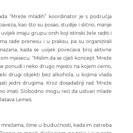
da “Mreže mladih” koordinator je s područja
baveza, kao što su posao, studije i slično, manje
 uvijek imaju grupu onih koji istinski žele raditi i
jima rade prenesu i u praksu, pa su organizirali
 ramazana, kada se uvijek povećava broj aktivne
tom mjesecu. “Mislim da se cijeli koncept ‘Mreže
a se ponudi i neko drugo mjesto na kojem ćemo,
neki drugi objekti bez alkohola, u kojima vlada
agati jedni drugima. Kroz dosadašnji rad ‘Mreže
ćemo imati. Slobodno mogu reći da ustvari mlade
glašava Lemeš.
alim mrežama, čime u budućnosti, kada im zatreba