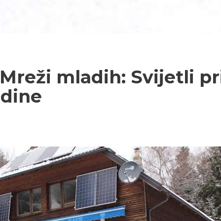
Mreži mladih: Svijetli p
adine