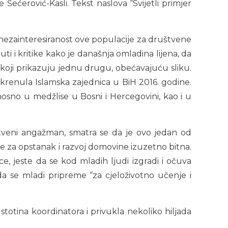
ećerović-Kasli. Tekst naslova “Svijetli primjer
 nezainteresiranost ove populacije za društvene
ti i kritike kako je današnja omladina lijena, da
i koji prikazuju jednu drugu, obećavajuću sliku.
okrenula Islamska zajednica u BiH 2016. godine.
osno u medžlise u Bosni i Hercegovini, kao i u
štveni angažman, smatra se da je ovo jedan od
 je za opstanak i razvoj domovine izuzetno bitna.
e, jeste da se kod mladih ljudi izgradi i očuva
i da se mladi pripreme “za cjeloživotno učenje i
otina koordinatora i privukla nekoliko hiljada