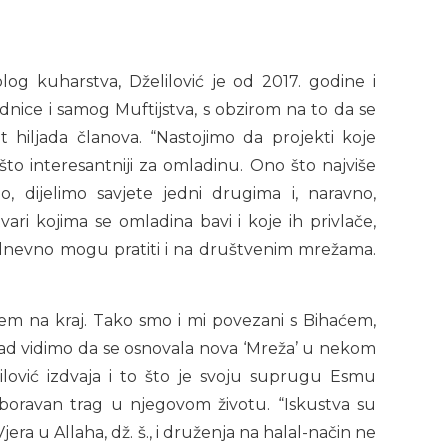
og kuharstva, Dželilović je od 2017. godine i
dnice i samog Muftijstva, s obzirom na to da se
et hiljada članova. “Nastojimo da projekti koje
 što interesantniji za omladinu. Ono što najviše
 dijelimo savjete jedni drugima i, naravno,
ri kojima se omladina bavi i koje ih privlače,
kodnevno mogu pratiti i na društvenim mrežama.
em na kraj. Tako smo i mi povezani s Bihaćem,
ad vidimo da se osnovala nova ‘Mreža’ u nekom
lilović izdvaja i to što je svoju suprugu Esmu
boravan trag u njegovom životu. “Iskustva su
jera u Allaha, dž. š., i druženja na halal-način ne