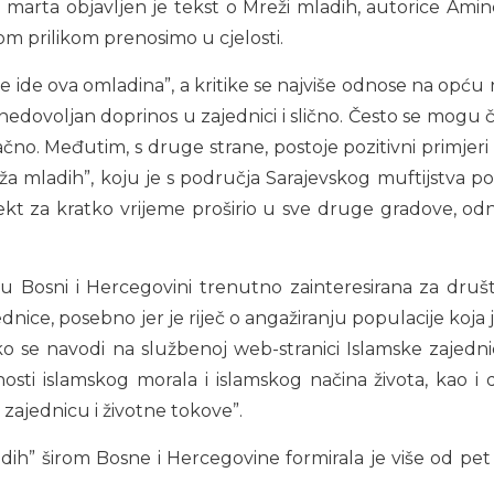
arta objavljen je tekst o Mreži mladih, autorice Amine Š
m prilikom prenosimo u cjelosti.
 ide ova omladina”, a kritike se najviše odnose na opću
edovoljan doprinos u zajednici i slično. Često se mogu ču
tačno. Međutim, s druge strane, postoje pozitivni primjer
eža mladih”, koju je s područja Sarajevskog muftijstva p
ekt za kratko vrijeme proširio u sve druge gradove, odn
 u Bosni i Hercegovini trenutno zainteresirana za dru
dnice, posebno jer je riječ o angažiranju populacije koja
o se navodi na službenoj web-stranici Islamske zajednic
ažnosti islamskog morala i islamskog načina života, kao 
u zajednicu i životne tokove”.
” širom Bosne i Hercegovine formirala je više od pet st