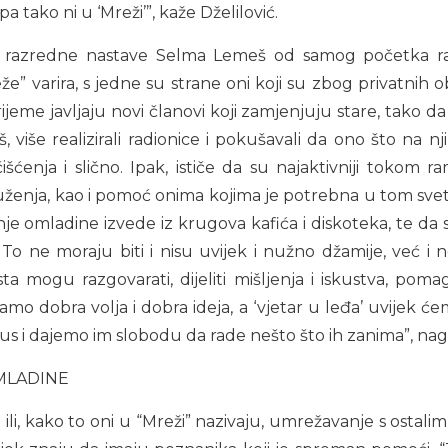
a tako ni u ‘Mreži’”, kaže Dželilović.
a razredne nastave Selma Lemeš od samog početka ra
e” varira, s jedne su strane oni koji su zbog privatnih o
vrijeme javljaju novi članovi koji zamjenjuju stare, tako da
 više realizirali radionice i pokušavali da ono što na n
čišćenja i slično. Ipak, ističe da su najaktivniji tokom
druženja, kao i pomoć onima kojima je potrebna u tom sve
nje omladine izvede iz krugova kafića i diskoteka, te d
 To ne moraju biti i nisu uvijek i nužno džamije, već i 
sta mogu razgovarati, dijeliti mišljenja i iskustva, pom
amo dobra volja i dobra ideja, a ‘vjetar u leđa’ uvijek 
kus i dajemo im slobodu da rade nešto što ih zanima”, na
MLADINE
t ili, kako to oni u “Mreži” nazivaju, umrežavanje s ost