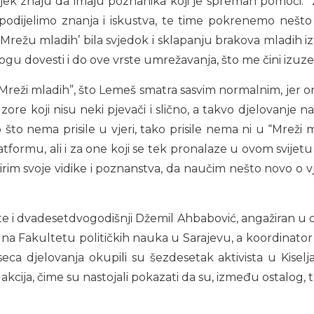
ek znaju da imaju poznanika koji je spreman pomoći. “Z
podijelimo znanja i iskustva, te time pokrenemo nešto t
‘Mrežu mladih’ bila svjedok i sklapanju brakova mladih i
ogu dovesti i do ove vrste umrežavanja, što me čini izuz
u “Mreži mladih”, što Lemeš smatra sasvim normalnim, jer 
re koji nisu neki pjevači i slično, a takvo djelovanje na
 što nema prisile u vjeri, tako prisile nema ni u “Mreži 
tformu, ali i za one koji se tek pronalaze u ovom svijetu
irim svoje vidike i poznanstva, da naučim nešto novo o vj
te i dvadesetdvogodišnji Džemil Ahbabović, angažiran u d
 na Fakultetu političkih nauka u Sarajevu, a koordinato
ca djelovanja okupili su šezdesetak aktivista u Kiseljak
cija, čime su nastojali pokazati da su, između ostalog, tu 