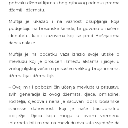
pohvalu džematlijama zbog njihovog odnosa prema
džamiji i džematu.
Muftija je ukazao i na važnost okupljanja koja
podsjećaju na bosanske šehide, te govorio o našem
identitetu, kao i izazovima koji se pred Bošnjacima
danas nalaze.
Muftija je na početku vaza izrazio svoje utiske o
mevludu koji je proučen između akšama i jacije, u
vreloj julijskoj večeri u prisustvu velikog broja imama,
džematlija i džematlijki.
– Ovaj mir i pobožni čin učenja mevluda u prisustvu
svih generacija iz ovog džemata, djece, omladine,
roditelja, djedova i nena je sačuvani oblik bosanske
islamske duhovnosti koji je naše tradicionalno
obilježje. Djeca koja mogu u ovom vremenu
interneta biti mirna na mevludu dva sata svjedoče da