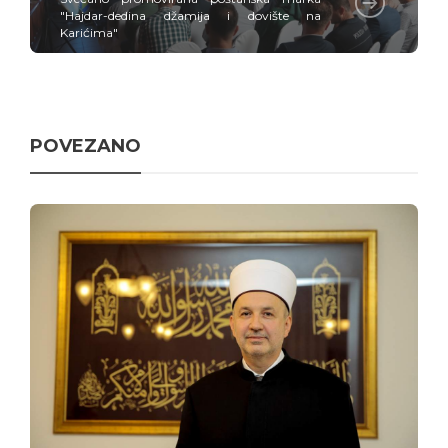
"Hajdar-dedina džamija i dovište na
Karićima"
POVEZANO