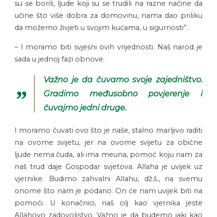
su se borili, ljude koji su se trudili na razne načine da
učine što više dobra za domovinu, nama dao priliku
da možemo živjeti u svojim kućama, u sigurnosti”.
– I moramo biti svjesni ovih vrijednosti. Naš narod je
sada u jednoj fazi obnove.
Važno je da čuvamo svoje zajedništvo.
Gradimo međusobno povjerenje i
čuvajmo jedni druge.
I moramo čuvati ovo što je naše, stalno marljivo raditi
na ovome svijetu, jer na ovome svijetu za obične
ljude nema čuda, ali ima meuna, pomoć koju nam za
naš trud daje Gospodar svjetova. Allaha je uvijek uz
vjernike. Budimo zahvalni Allahu, dž.š., na svemu
onome što nam je podario. On će nam uvijek biti na
pomoći. U konačnici, naš cilj kao vjernika jeste
Allahovo zadovoljstvo. Važno je da budemo jaki kao