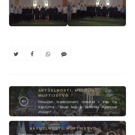
AKTUELNOSTI
,
MEDŽLISI
,
MUFTIJSTVO
Proučen tradicionalni mevlud i zikr na
Karićima: "Skup koji je potvrda Allahove
milosti"
AKTUELNOSTI
,
MUFTIJSTVO
Svečano promovirana poštanska marka