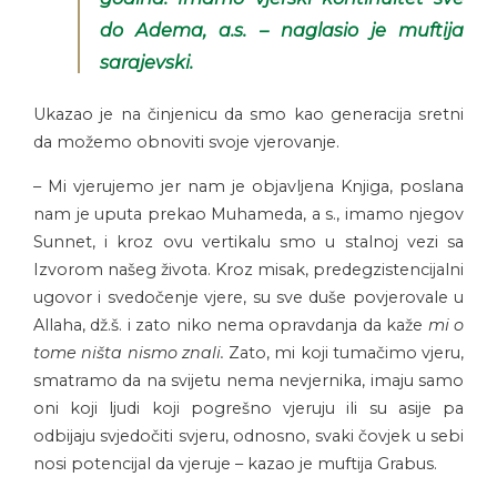
do Adema, a.s. – naglasio je muftija
sarajevski.
Ukazao je na činjenicu da smo kao generacija sretni
da možemo obnoviti svoje vjerovanje.
– Mi vjerujemo jer nam je objavljena Knjiga, poslana
nam je uputa prekao Muhameda, a s., imamo njegov
Sunnet, i kroz ovu vertikalu smo u stalnoj vezi sa
Izvorom našeg života. Kroz misak, predegzistencijalni
ugovor i svedočenje vjere, su sve duše povjerovale u
Allaha, dž.š. i zato niko nema opravdanja da kaže
mi o
tome ništa nismo znali.
Zato, mi koji tumačimo vjeru,
smatramo da na svijetu nema nevjernika, imaju samo
oni koji ljudi koji pogrešno vjeruju ili su asije pa
odbijaju svjedočiti svjeru, odnosno, svaki čovjek u sebi
nosi potencijal da vjeruje – kazao je muftija Grabus.