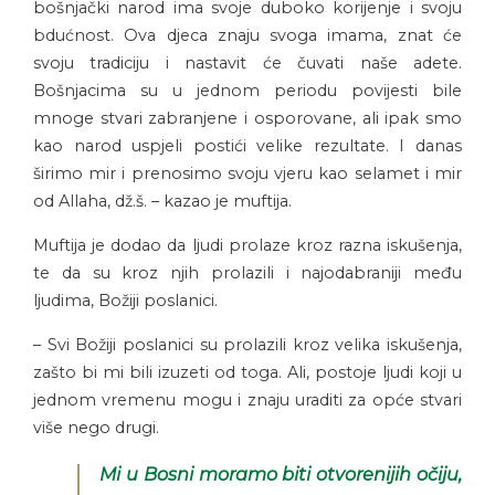
bošnjački narod ima svoje duboko korijenje i svoju
bdućnost. Ova djeca znaju svoga imama, znat će
svoju tradiciju i nastavit će čuvati naše adete.
Bošnjacima su u jednom periodu povijesti bile
mnoge stvari zabranjene i osporovane, ali ipak smo
kao narod uspjeli postići velike rezultate. I danas
širimo mir i prenosimo svoju vjeru kao selamet i mir
od Allaha, dž.š. – kazao je muftija.
Muftija je dodao da ljudi prolaze kroz razna iskušenja,
te da su kroz njih prolazili i najodabraniji među
ljudima, Božiji poslanici.
– Svi Božiji poslanici su prolazili kroz velika iskušenja,
zašto bi mi bili izuzeti od toga. Ali, postoje ljudi koji u
jednom vremenu mogu i znaju uraditi za opće stvari
više nego drugi.
Mi u Bosni moramo biti otvorenijih očiju,