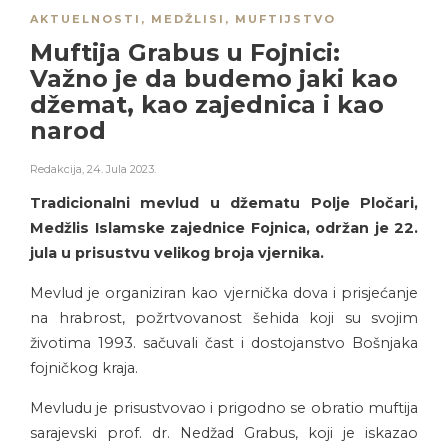
AKTUELNOSTI
,
MEDŽLISI
,
MUFTIJSTVO
Muftija Grabus u Fojnici:
Važno je da budemo jaki kao
džemat, kao zajednica i kao
narod
Redakcija
,
24. Jula 2023.
Tradicionalni mevlud u džematu Polje Pločari,
Medžlis Islamske zajednice Fojnica, održan je 22.
jula u prisustvu velikog broja vjernika.
Mevlud je organiziran kao vjernička dova i prisjećanje
na hrabrost, požrtvovanost šehida koji su svojim
životima 1993. sačuvali čast i dostojanstvo Bošnjaka
fojničkog kraja.
Mevludu je prisustvovao i prigodno se obratio muftija
sarajevski prof. dr. Nedžad Grabus, koji je iskazao