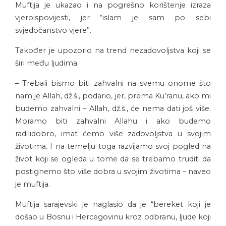
Muftija je ukazao i na pogrešno korištenje izraza
vjeroispovijesti, jer “islam je sam po sebi
svjedočanstvo vjere”.
Također je upozorio na trend nezadovoljstva koji se
širi među ljudima.
– Trebali bismo biti zahvalni na svemu onome što
nam je Allah, dž.š., podario, jer, prema Ku’ranu, ako mi
budemo zahvalni – Allah, dž.š., će nema dati još više.
Moramo biti zahvalni Allahu i ako budemo
radilidobro, imat ćemo više zadovoljstva u svojim
životima. I na temelju toga razvijamo svoj pogled na
život koji se ogleda u tome da se trebamo truditi da
postignemo što više dobra u svojim životima – naveo
je muftija.
Muftija sarajevski je naglasio da je “bereket koji je
došao u Bosnu i Hercegovinu kroz odbranu, ljude koji