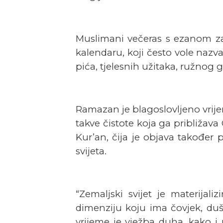
Muslimani večeras s ezanom z
kalendaru, koji često vole nazv
pića, tjelesnih užitaka, ružno
Ramazan je blagoslovljeno vri
takve čistote koja ga približa
Kur’an, čija je objava također
svijeta.
“Zemaljski svijet je materijal
dimenziju koju ima čovjek, du
vrijeme je vježba duha, kako i