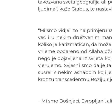
takozvana sveta geografija ali p
ljudima“, kaže Grabus, te nastavl
“Mi smo vidjeli to na primjeru 
već i u nekim društvenim manif
koliko je karizmatičan, da može
vrijeme podareno od Allaha dž.š
nego je objavljena iz svijeta k
vjerujemo. Svjesni smo da je ta
susreli s nekim ashabom koji je
kroz tu transcedentnu Božiju ri
– Mi smo Bošnjaci, Evropljani, al