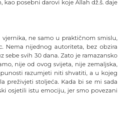
 kao posebni darovi koje Allah dž.š. daje
u vjernika, ne samo u praktičnom smislu,
c. Nema nijednog autoriteta, bez obzira
 uz sebe svih 30 dana. Zato je ramazansko
o, nije od ovog svijeta, nije zemaljska,
nosti razumjeti niti shvatiti, a u kojeg
a preživjeti stoljeća. Kada bi se mi sada
i osjetili istu emociju, jer smo povezani