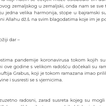
van ovog zemaljskog u zemaljski, onda nam se sve 
 jedna velika harmonija, stope u bajramski susr
i Allahu dž.š. na svim blagodatima koje im je po
iji dar –
ima pandemije koronavirusa tokom kojih su bi
i ove godine s velikom radošću dočekali su ram
uftija Grabus, koji je tokom ramazana imao pril
e i susresti se s vjernicima.
izuzetno radosni, zarad susreta kojeg su mogli o