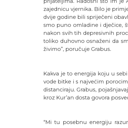
prijateljima. Radosni što im je
zajednicu vjernika. Bilo je pri
dvije godine bili spriječeni obavl
smo puno omladine i dječice, š
nakon svih tih depresivnih proc
toliko duhovno osnaženi da smo
živimo”, poručuje Grabus.
Kakva je to energija koju u seb
vode bitke i s najvećim poroci
distanciraju. Grabus, pojašnjav
kroz Kur’an dosta govora posveć
“Mi tu posebnu energiju razum