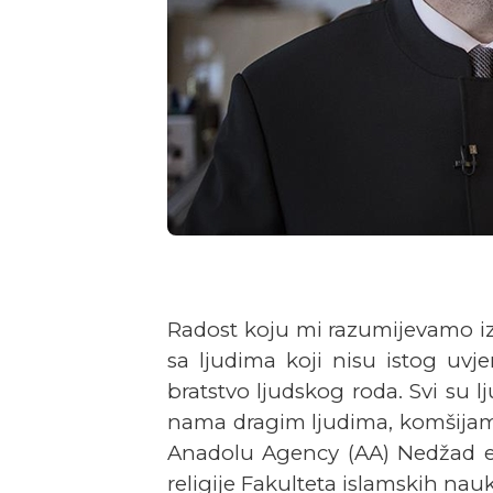
Radost koju mi razumijevamo iz 
sa ljudima koji nisu istog uvjer
bratstvo ljudskog roda. Svi su l
nama dragim ljudima, komšijama 
Anadolu Agency (AA) Nedžad ef.
religije Fakulteta islamskih nauk