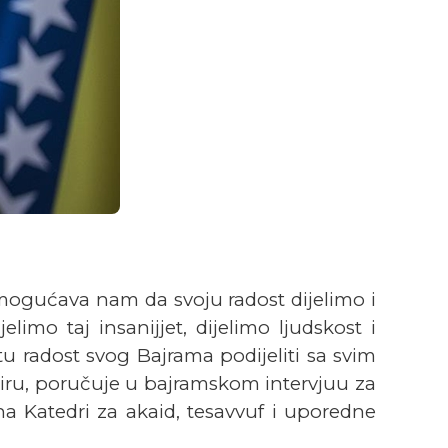
omogućava nam da svoju radost dijelimo i
limo taj insanijjet, dijelimo ljudskost i
 tu radost svog Bajrama podijeliti sa svim
miru, poručuje u bajramskom intervjuu za
na Katedri za akaid, tesavvuf i uporedne