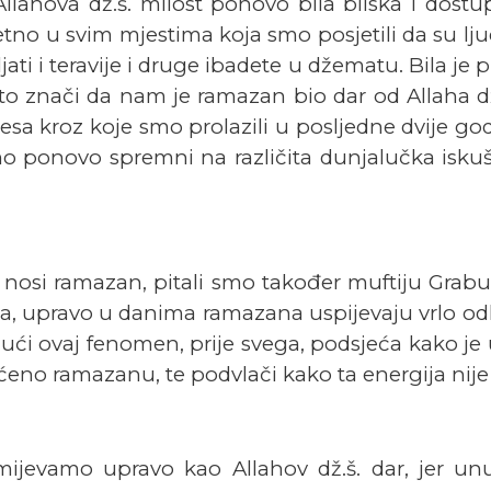
 Allahova dž.š. milost ponovo bila bliska i dost
mjetno u svim mjestima koja smo posjetili da su l
jati i teravije i druge ibadete u džematu. Bila je 
to znači da nam je ramazan bio dar od Allaha dž
esa kroz koje smo prolazili u posljedne dvije g
 ponovo spremni na različita dunjalučka iskuše
i nosi ramazan, pitali smo također muftiju Grabu
ma, upravo u danima ramazana uspijevaju vrlo od
ajući ovaj fenomen, prije svega, podsjeća kako 
eno ramazanu, te podvlači kako ta energija nije 
ijevamo upravo kao Allahov dž.š. dar, jer unut