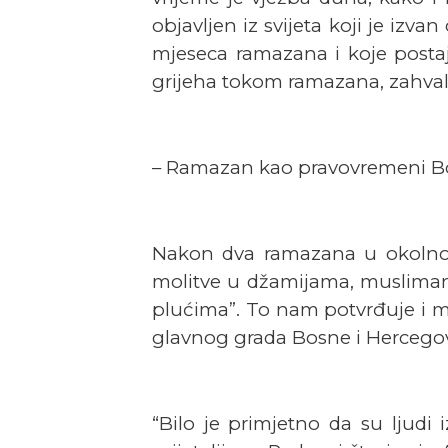
objavljen iz svijeta koji je iz
mjeseca ramazana i koje postaju
grijeha tokom ramazana, zahvaln
– Ramazan kao pravovremeni Bož
Nakon dva ramazana u okolnost
molitve u džamijama, musliman
plućima”. To nam potvrđuje i m
glavnog grada Bosne i Hercegovin
“Bilo je primjetno da su ljudi 