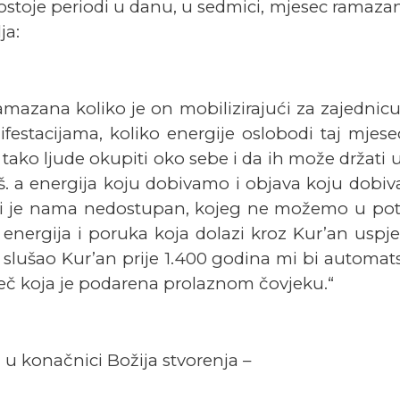
ostoje periodi u danu, u sedmici, mjesec ramazan,
ja:
ramazana koliko je on mobilizirajući za zajednic
estacijama, koliko energije oslobodi taj mjese
 tako ljude okupiti oko sebe i da ih može držati
. a energija koju dobivamo i objava koju dobivam
oji je nama nedostupan, kojeg ne možemo u potpu
 energija i poruka koja dolazi kroz Kur’an uspjel
 slušao Kur’an prije 1.400 godina mi bi automatsk
ječ koja je podarena prolaznom čovjeku.“
i u konačnici Božija stvorenja –