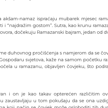
a akšam-namaz ispraćaju mubarek mjesec rama
ati i “najdražim gostom”. Sutra, kao krunu ramaza
g govora, dočekuju Ramazanski bajram, jedan od 
jeme duhovnog pročišćenja s namjerom da se čov
va Gospodaru svjetova, kaže na samom početku ra
 počela u ramazanu, objavljen čovjeku, što pod
iziran i on je kao takav opterećen različitim
šu zaustavljaju u tom pokušaju da se ona uzdig
 na koji način se čovjek može osloboditi tih du