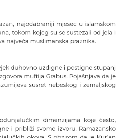
zan, najodabraniji mjesec u islamskom
na, tokom kojeg su se sustezali od jela i
dva najveća muslimanska praznika.
jek duhovno uzdigne i postigne stupanj
zgovora muftija Grabus. Pojašnjava da je
razumijeva susret nebeskog i zemaljskog
 ovodunjalučkim dimenzijama koje često,
ne i približi svome izvoru. Ramazansko
njalučkih okova. S obzirom da je Kur’an