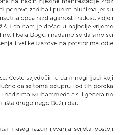
upna na način njezine manifestacije kroz
judi ponovo zadihali punim plućima jer su
prisutna opća razdraganost i radost, vidjeli
.š. i da nam je došao u najbolje vrijeme
odine. Hvala Bogu i nadamo se da smo svi
nja i velike izazove na prostorima gdje
sa. Često svjedočimo da mnogi ljudi koji
lučno da se tome odupru i od tih poroka
je u hadisima Muhammeda a.s. i generalno
ništa drugo nego Božiji dar.
ar našeg razumijevanja svijeta postoji