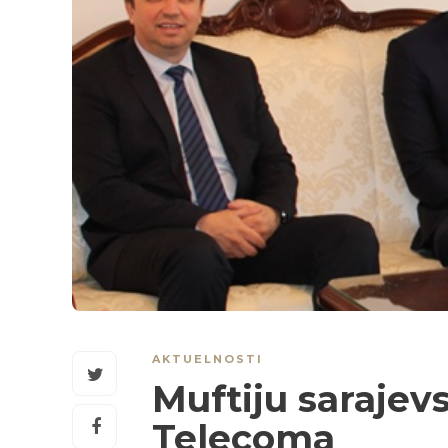
AKTUELNOSTI
Muftiju sarajevs
Telecoma