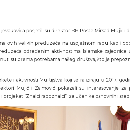
 Ljevakovića posjetili su direktor BH Pošte Mirsad Mujić 
orima ovih velikih preduzeća na uspješnom radu kao i po
reduzeća određenim aktivnostima Islamske zajednice u 
renuti su prema potrebama našeg društva, što je prepo
kete i aktivnosti Muftijstva koji se raliziraju u 2017. g
rektori Mujić i Zaimović pokazali su interesovanje za
 projekat “Znalci radoznalci” za učenike osnovnih i sred