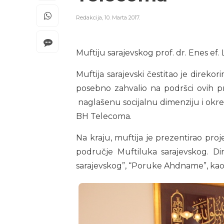
Redakcija
,
10. Marta 2017.
Muftiju sarajevskog prof. dr. Enes ef.
Muftija sarajevski čestitao je direk
posebno zahvalio na podršci ovih p
naglašenu socijalnu dimenziju i ok
BH Telecoma.
Na kraju, muftija je prezentirao proje
područje Muftiluka sarajevskog. Di
sarajevskog”, “Poruke Ahdname”, kao i