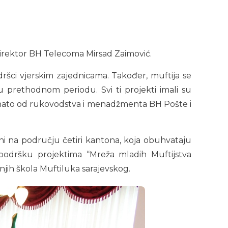
i direktor BH Telecoma Mirsad Zaimović.
dršci vjerskim zajednicama. Također, muftija se
prethodnom periodu. Svi ti projekti imali su
znato od rukovodstva i menadžmenta BH Pošte i
odini na području četiri kantona, koja obuhvataju
 podršku projektima “Mreža mladih Muftijstva
njih škola Muftiluka sarajevskog.