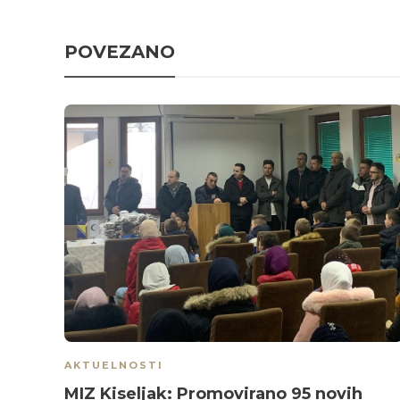
POVEZANO
AKTUELNOSTI
MIZ Kiseljak: Promovirano 95 novih