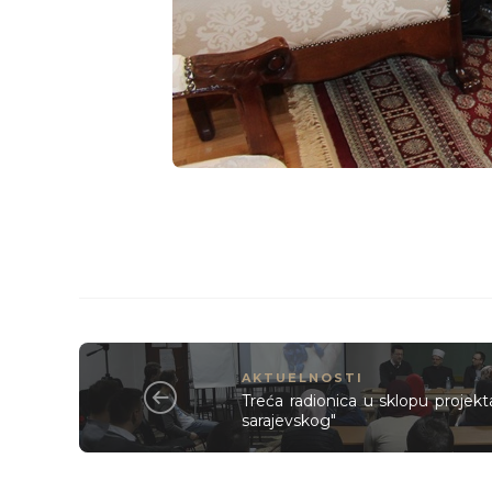
AKTUELNOSTI
Treća radionica u sklopu projek
sarajevskog"