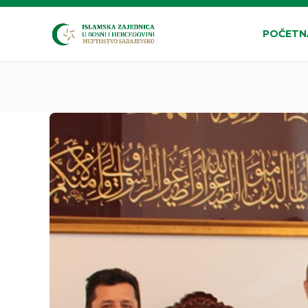
POČETN