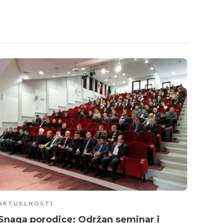
AKTUELNOSTI
AKTU
Snaga porodice: Održan seminar i
Učeš