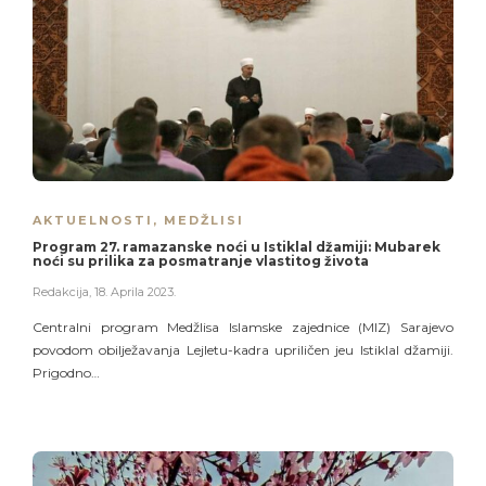
AKTUELNOSTI
,
MEDŽLISI
Program 27. ramazanske noći u Istiklal džamiji: Mubarek
noći su prilika za posmatranje vlastitog života
Redakcija
,
18. Aprila 2023.
Centralni program Medžlisa Islamske zajednice (MIZ) Sarajevo
povodom obilježavanja Lejletu-kadra upriličen jeu Istiklal džamiji.
Prigodno…