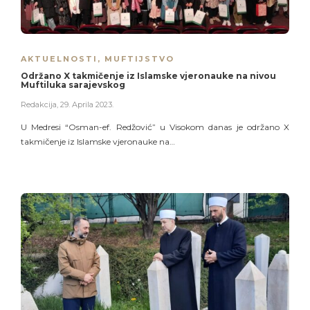
AKTUELNOSTI
,
MUFTIJSTVO
Održano X takmičenje iz Islamske vjeronauke na nivou
Muftiluka sarajevskog
Redakcija
,
29. Aprila 2023.
U Medresi “Osman-ef. Redžović” u Visokom danas je održano X
takmičenje iz Islamske vjeronauke na…