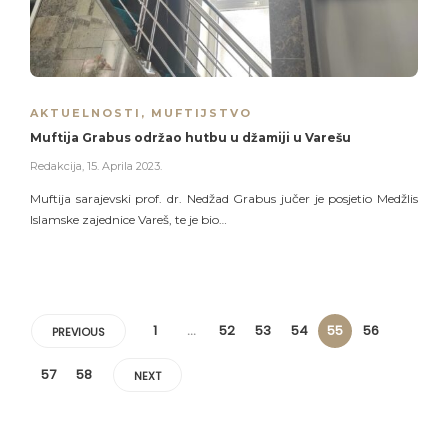
AKTUELNOSTI
,
MUFTIJSTVO
Muftija Grabus održao hutbu u džamiji u Varešu
Redakcija
,
15. Aprila 2023.
Muftija sarajevski prof. dr. Nedžad Grabus jučer je posjetio Medžlis
Islamske zajednice Vareš, te je bio…
1
…
52
53
54
55
56
PREVIOUS
57
58
NEXT