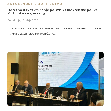
AKTUELNOSTI
,
MUFTIJSTVO
Održano XXV takmičenje polaznika mektebske pouke
Muftiluka sarajevskog
Redakcija
,
15. Maja 2023.
U prostorijama Gazi Husrev-begove medrese u Sarajevu u nedjelju
14. maja 2023. godine je održano…