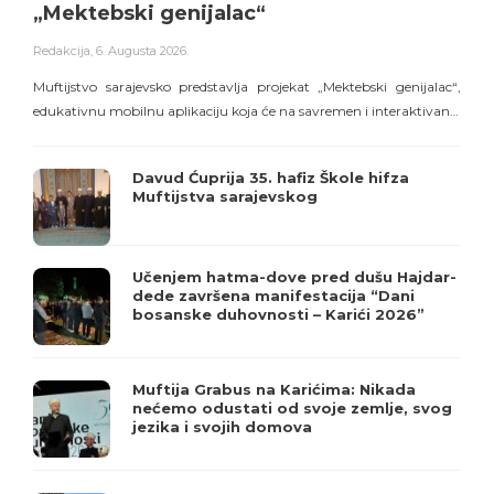
„Mektebski genijalac“
Redakcija
,
6. Augusta 2026.
R
Muftijstvo sarajevsko predstavlja projekat „Mektebski genijalac“,
edukativnu mobilnu aplikaciju koja će na savremen i interaktivan…
o
Davud Ćuprija 35. hafiz Škole hifza
Muftijstva sarajevskog
Učenjem hatma-dove pred dušu Hajdar-
dede završena manifestacija “Dani
bosanske duhovnosti – Karići 2026”
Muftija Grabus na Karićima: Nikada
nećemo odustati od svoje zemlje, svog
jezika i svojih domova