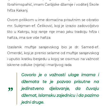
Ibrahimspahić, imam Čaršijske džamije i voditelj Škole
hifza Kakanj.
Ovom prilikom u ime domaćina prisutnim se obratio
mr. Sulejman-ef. Čeliković, koji je izrazio zadovoljstvo
što u Kaknju, koji ranije nije imao jaku tradiciju hifza i
hafiza, ima sve više hafiza.
Izaslanik muftije sarajevskog bio je dr. Samed-ef.
Omerdić, koji je prenio selame od muftije sarajevskog
i uputio kratku besjedu u kojoj se osvrnuo na važnost
iskrene odluke (nijeta) i marljivog rada.
Govorio je o važnosti uloge imama i
džemata te je pozvao prisutne na
jedinstveno djelovanje, da čuvaju
džemat, Islamsku zajednicu i da pazimo
jedni druge.