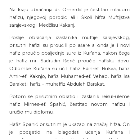
Na kraju obraćanja dr. Omerdić je čestitao mladom
hafizu, njegovoj porodici ali i Školi hifza Muftijstva
sarajevskog i Medžlisu Kakanj.
Poslije obraćanja izaslanika muftije sarajevskog,
prisutni hafizi su proučili po ašere a onda je i novi
hafiz proučio posljednje sure iz Kur’ana, nakon čega
je hafiz mr. Sadrudin Išerić proučio hafisku dovu.
Odlomke Kur’ana su učili hafiz Edin-ef. Bukva, hafiz
Amir-ef. Kaknjo, hafiz Muhamed-ef. Vehab, hafiz Isa
Barakat i hafiz – muhaffiz Abdulah Barakat.
Potom se prisutnim obratio i izaslanik reisul-uleme
hafiz Mirnes-ef. Spahić, čestitao novom hafizu i
uručio mu diplomu.
Hafiz Spahić prisutnim je ukazao na značaj hifza. On
je podsjetio na blagodati učenja Kur’ana i