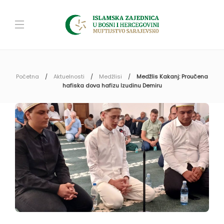
Početna
Aktuelnosti
Medžlisi
Medžlis Kakanj: Proučena
hafiska dova hafizu Izudinu Demiru