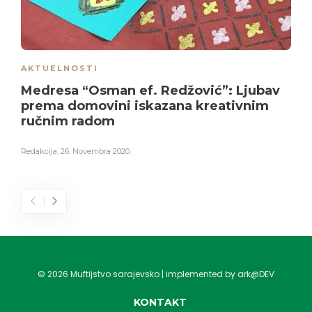
AKTUELNOSTI
Medresa “Osman ef. Redžović”: Ljubav
prema domovini iskazana kreativnim
ručnim radom
Redakcija
,
26. Novembra 2020.
©
2026
Muftijstvo sarajevsko | implemented by ark@DEV
KONTAKT