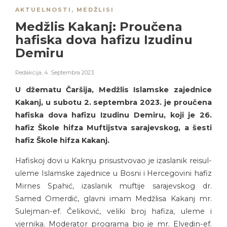
AKTUELNOSTI
,
MEDŽLISI
Medžlis Kakanj: Proučena
hafiska dova hafizu Izudinu
Demiru
Redakcija
,
4. Septembra 2023.
U džematu Čaršija, Medžlis Islamske zajednice
Kakanj, u subotu 2. septembra 2023. je proučena
hafiska dova hafizu Izudinu Demiru, koji je 26.
hafiz Škole hifza Muftijstva sarajevskog, a šesti
hafiz Škole hifza Kakanj.
Hafiskoj dovi u Kaknju prisustvovao je izaslanik reisul-
uleme Islamske zajednice u Bosni i Hercegovini hafiz
Mirnes Spahić, izaslanik muftije sarajevskog dr.
Samed Omerdić, glavni imam Medžlisa Kakanj mr.
Sulejman-ef. Čeliković, veliki broj hafiza, uleme i
vjernika. Moderator programa bio je mr. Elvedin-ef.