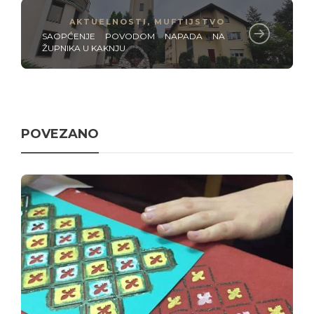
AKTUELNOSTI
,
MUFTIJSTVO
SAOPĆENJE POVODOM NAPADA NA
ŽUPNIKA U KAKNJU
POVEZANO