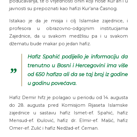
podučavanja, te o vrijednosti onih koji nose Kur’an i u
javnosti su prepoznati kao hafizi Kur’ana Časnog.
Istakao je da je misija i cilj Islamske zajednice, i
profesora u obrazovno-odgojnim institucijama
Zajednice, da u svakom medžlisu pa i u svakom
džematu bude makar po jedan hafiz.
Hafiz Spahić podijelio je informaciju da
trenutno u Bosni i Hercegovini ima više
od 650 hafiza ali da se taj broj iz godine
u godinu povećava.
Hafiz Demir hifz je polagao u periodu od 14. augusta
do 28. augusta pred Komisijom Rijaseta Islamske
zajednice u sastavu hafiz Ismet-ef. Spahić, hafiz
Mensud-ef. Đulović, hafiz dr. Elmir-ef. Mašić, hafiz
Omer-ef. Zulić i hafiz Nedžad-ef. Ćeman.