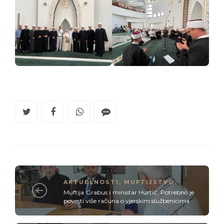
AKTUELNOSTI
,
MUFTIJSTVO
Muftija Grabus i ministar Hurtić: Potrebno je
povesti više računa o vjerskim službenicima