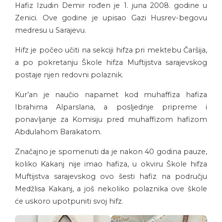
Hafiz Izudin Demir rođen je 1. juna 2008. godine u
Zenici. Ove godine je upisao Gazi Husrev-begovu
medresu u Sarajevu.
Hifz je počeo učiti na sekciji hifza pri mektebu Čaršija,
a po pokretanju Škole hifza Muftijstva sarajevskog
postaje njen redovni polaznik.
Kur’an je naučio napamet kod muhaffiza hafiza
Ibrahima Alparslana, a posljednje pripreme i
ponavljanje za Komisiju pred muhaffizom hafizom
Abdulahom Barakatom.
Značajno je spomenuti da je nakon 40 godina pauze,
koliko Kakanj nije imao hafiza, u okviru Škole hifza
Muftijstva sarajevskog ovo šesti hafiz na području
Medžlisa Kakanj, a još nekoliko polaznika ove škole
će uskoro upotpuniti svoj hifz.