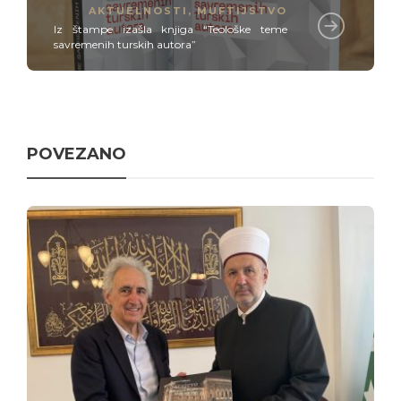
AKTUELNOSTI
,
MUFTIJSTVO
Iz štampe izašla knjiga “Teološke teme
savremenih turskih autora”
POVEZANO