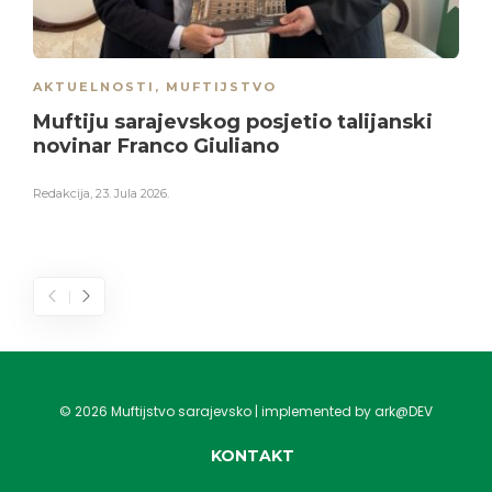
AKTUELNOSTI
,
MUFTIJSTVO
Muftiju sarajevskog posjetio talijanski
novinar Franco Giuliano
Redakcija
,
23. Jula 2026.
©
2026
Muftijstvo sarajevsko | implemented by ark@DEV
KONTAKT