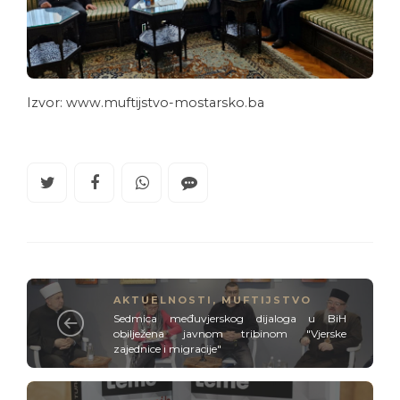
Izvor: www.muftijstvo-mostarsko.ba
AKTUELNOSTI
,
MUFTIJSTVO
Sedmica međuvjerskog dijaloga u BiH
obilježena javnom tribinom "Vjerske
zajednice i migracije"