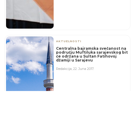
AKTUELNOSTI
Centralna bajramska svečanost na
području Muftiluka sarajevskog bit
će održana u Sultan Fatihovoj
džamiji u Sarajevu
Redakcija
,
22. Juna 2017.