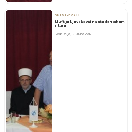
AKTUELNOSTI
Muftija Ljevaković na studentskom
iftaru
Redakcija
,
22. Juna 2017.