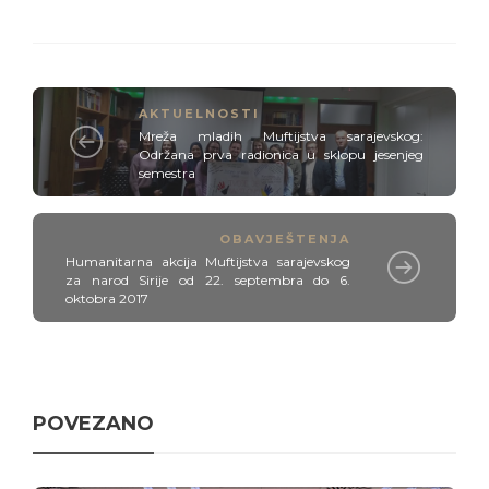
AKTUELNOSTI
Mreža mladih Muftijstva sarajevskog:
Održana prva radionica u sklopu jesenjeg
semestra
OBAVJEŠTENJA
Humanitarna akcija Muftijstva sarajevskog
za narod Sirije od 22. septembra do 6.
oktobra 2017
POVEZANO