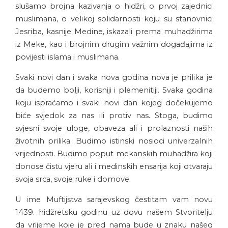
slušamo brojna kazivanja o hidžri, o prvoj zajednici
muslimana, o velikoj solidarnosti koju su stanovnici
Jesriba, kasnije Medine, iskazali prema muhadžirima
iz Meke, kao i brojnim drugim važnim događajima iz
povijesti islama i muslimana.
Svaki novi dan i svaka nova godina nova je prilika je
da budemo bolji, korisniji i plemenitiji. Svaka godina
koju ispraćamo i svaki novi dan kojeg dočekujemo
biće svjedok za nas ili protiv nas. Stoga, budimo
svjesni svoje uloge, obaveza ali i prolaznosti naših
životnih prilika. Budimo istinski nosioci univerzalnih
vrijednosti. Budimo poput mekanskih muhadžira koji
donose čistu vjeru ali i medinskih ensarija koji otvaraju
svoja srca, svoje ruke i domove.
U ime Muftijstva sarajevskog čestitam vam novu
1439. hidžretsku godinu uz dovu našem Stvoritelju
da vrijeme koje je pred nama bude u znaku našeg