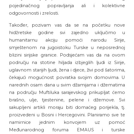
pojedinačnog popravljanja ali i kolektivne
odgovornosti i zrelosti.
Također, pozivam vas da se na početku nove
hidžretske godine svi zajedno uključimo u
humanitarnu akciju pomoći narodu Sirije,
smještenom na jugoistoku Turske u neposrednoj
blizini sirijske granice. Podsjećam vas da na ovom
području na stotine hiljada izbjeglih ljudi iz Sirije,
uglavnom starijih ljudi, žena i djece, živi pod šatorima,
čekajući mogućnost povratka svojim domovima. U
narednih osam dana u svim džamijama i džematima
na području Muftiluka sarajevskog prikupljat ćemo
brašno, ulje, tjestenine, pelene i džemove. Svi
sakupljeni artikli moraju biti domaćeg porijekla, tj.
proizvedeni u Bosni i Hercegovini. Planiramo sve te
namirnice jednim konvojem uz pomoć
Međunarodnog foruma EMAUS i turske