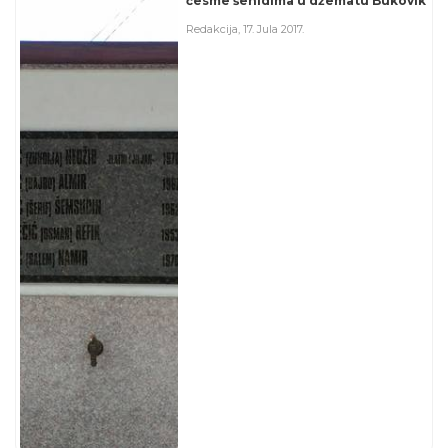
česme šehidima u džematu Bukovik
Redakcija
,
17. Jula 2017.