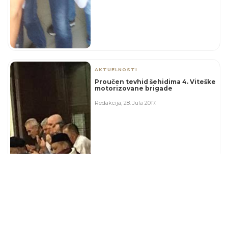
AKTUELNOSTI
Proučen tevhid šehidima 4. Viteške
motorizovane brigade
Redakcija
,
28. Jula 2017.