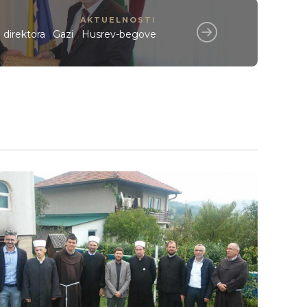
AKTUELNOSTI
o direktora Gazi Husrev-begove