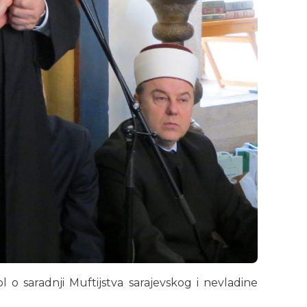
o saradnji Muftijstva sarajevskog i nevladine