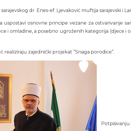
sarajevskog dr. Enes-ef. Ljevaković muftija sarajevski i La
a uspostavi osnovne principe vezane za ostvarivanje sar
e i omladine, a posebno ugroženih kategorija (djece i om
eć realiziraju zajednički projekat ”Snaga porodice”.
Potpisivanj