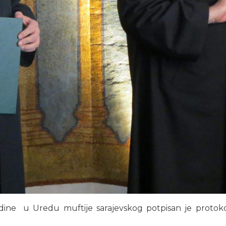
ine u Uredu muftije sarajevskog potpisan je protokol 