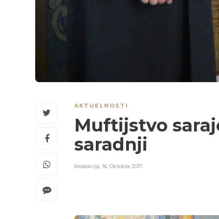
AKTUELNOSTI
Muftijstvo saraj
saradnji
Redakcija
,
16. Oktobra 2017.