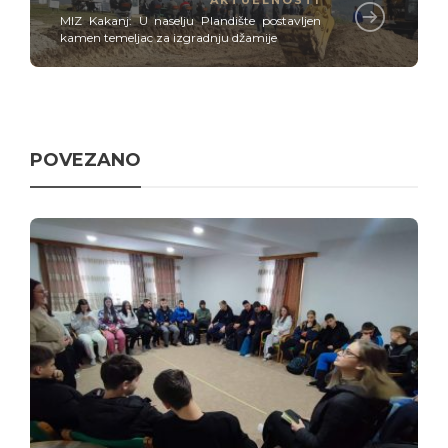
MIZ Kakanj: U naselju Plandište postavljen
kamen temeljac za izgradnju džamije
POVEZANO