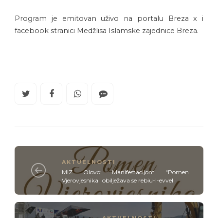
Program je emitovan uživo na portalu Breza x i
facebook stranici Medžlisa Islamske zajednice Breza.
AKTUELNOSTI
MIZ Olovo: Manifestacijom "Pomen
Vjerovjesnika" obilježava se rebiu-l-evvel
AKTUELNOSTI