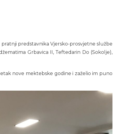
 pratnji predstavnika Vjersko-prosvjetne službe
 džematima Grbavica II, Teftedarin Do (Sokolje),
očetak nove mektebske godine i zaželio im puno