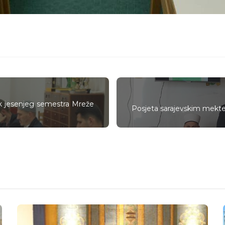
k jesenjeg semestra Mreže
Posjeta sarajevskim mekt