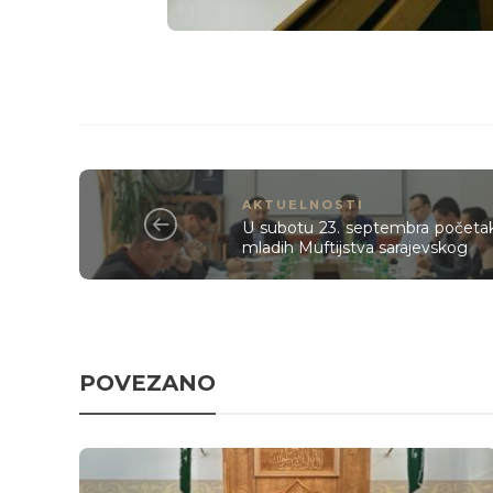
AKTUELNOSTI
U subotu 23. septembra početa
mladih Muftijstva sarajevskog
POVEZANO