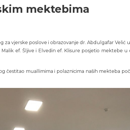
vskim mektebima
 za vjerske poslove i obrazovanje dr. Abdulgafar Velić u
Malik ef. Šljive i Elvedin ef. Klisure posjetio mektebe u
vskog čestitao muallimima i polaznicima naših mekteba p