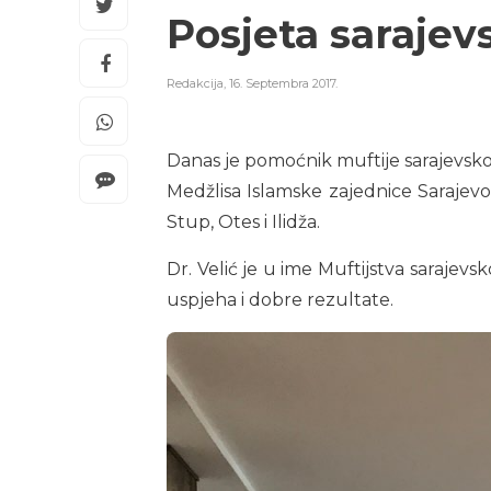
Posjeta saraje
Redakcija
,
16. Septembra 2017.
Danas je pomoćnik muftije sarajevskog
Medžlisa Islamske zajednice Sarajevo 
Stup, Otes i Ilidža.
Dr. Velić je u ime Muftijstva saraje
uspjeha i dobre rezultate.