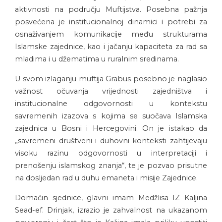
aktivnosti na području Muftijstva. Posebna pažnja
posvećena je institucionalnoj dinamici i potrebi za
osnaživanjem komunikacije među strukturama
Islamske zajednice, kao i jačanju kapaciteta za rad sa
mladima i u džematima u ruralnim sredinama.
U svom izlaganju muftija Grabus posebno je naglasio
važnost očuvanja vrijednosti zajedništva i
institucionalne odgovornosti u kontekstu
savremenih izazova s kojima se suočava Islamska
zajednica u Bosni i Hercegovini. On je istakao da
„savremeni društveni i duhovni konteksti zahtijevaju
visoku razinu odgovornosti u interpretaciji i
prenošenju islamskog znanja“, te je pozvao prisutne
na dosljedan rad u duhu emaneta i misije Zajednice.
Domaćin sjednice, glavni imam Medžlisa IZ Kaljina
Sead-ef. Drinjak, izrazio je zahvalnost na ukazanom