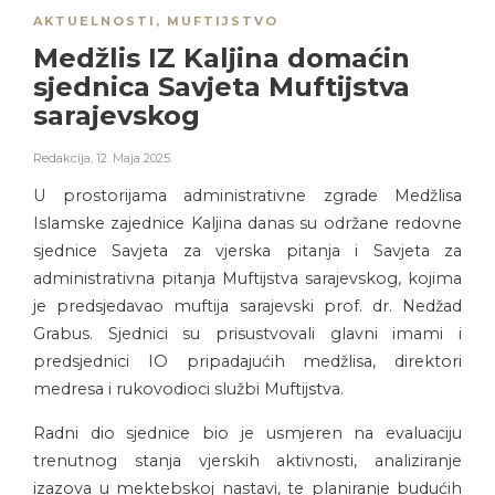
AKTUELNOSTI
,
MUFTIJSTVO
Medžlis IZ Kaljina domaćin
sjednica Savjeta Muftijstva
sarajevskog
Redakcija
,
12. Maja 2025.
U prostorijama administrativne zgrade Medžlisa
Islamske zajednice Kaljina danas su održane redovne
sjednice Savjeta za vjerska pitanja i Savjeta za
administrativna pitanja Muftijstva sarajevskog, kojima
je predsjedavao muftija sarajevski prof. dr. Nedžad
Grabus. Sjednici su prisustvovali glavni imami i
predsjednici IO pripadajućih medžlisa, direktori
medresa i rukovodioci službi Muftijstva.
Radni dio sjednice bio je usmjeren na evaluaciju
trenutnog stanja vjerskih aktivnosti, analiziranje
izazova u mektebskoj nastavi, te planiranje budućih