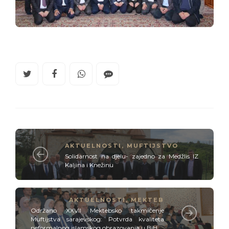
AKTUELNOSTI
,
MUFTIJSTVO
Solidarnost na djelu- zajedno za Medžlis IZ
Kaljina i Knežinu
AKTUELNOSTI
,
MEKTEB
Održano XXVII Mektebsko takmičenje
Muftijstva sarajevskog: Potvrda kvaliteta
neformalnog islamskog obrazovanja u BiH