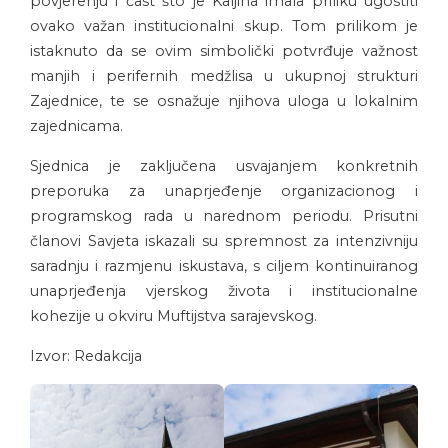
povjerenju i čast što je Kaljina imala priliku ugostiti
ovako važan institucionalni skup. Tom prilikom je
istaknuto da se ovim simbolički potvrđuje važnost
manjih i perifernih medžlisa u ukupnoj strukturi
Zajednice, te se osnažuje njihova uloga u lokalnim
zajednicama.
Sjednica je zaključena usvajanjem konkretnih
preporuka za unaprjeđenje organizacionog i
programskog rada u narednom periodu. Prisutni
članovi Savjeta iskazali su spremnost za intenzivniju
saradnju i razmjenu iskustava, s ciljem kontinuiranog
unaprjeđenja vjerskog života i institucionalne
kohezije u okviru Muftijstva sarajevskog.
Izvor: Redakcija