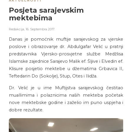
AKTUELNOSTI
Posjeta sarajevskim
mektebima
Redakcija
,
16. Septembra 2017.
Danas je pomoćnik muftije sarajevskog za vjerske
poslove i obrazovanje dr. Abdulgafar Velić u pratnji
predstavnika Vjersko-prosvjetne službe Medžlisa
Islamske zajednice Sarajevo Malik ef. Šljive i Elvedin ef.
Klisure posjetio mektebe u džematima Grbavica II,
Teftedarin Do (Sokolje), Stup, Otes i Ilidža.
Dr. Velić je u ime Muftijstva sarajevskog čestitao
muallimima i polaznicima naših mekteba početak
nove mektebske godine i zaželio im puno uspjeha i
dobre rezultate.