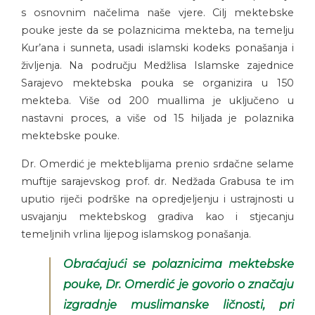
s osnovnim načelima naše vjere. Cilj mektebske
pouke jeste da se polaznicima mekteba, na temelju
Kur’ana i sunneta, usadi islamski kodeks ponašanja i
življenja. Na području Medžlisa Islamske zajednice
Sarajevo mektebska pouka se organizira u 150
mekteba. Više od 200 muallima je uključeno u
nastavni proces, a više od 15 hiljada je polaznika
mektebske pouke.
Dr. Omerdić je mekteblijama prenio srdačne selame
muftije sarajevskog prof. dr. Nedžada Grabusa te im
uputio riječi podrške na opredjeljenju i ustrajnosti u
usvajanju mektebskog gradiva kao i stjecanju
temeljnih vrlina lijepog islamskog ponašanja.
Obraćajući se polaznicima mektebske
pouke, Dr. Omerdić je govorio o značaju
izgradnje muslimanske ličnosti, pri