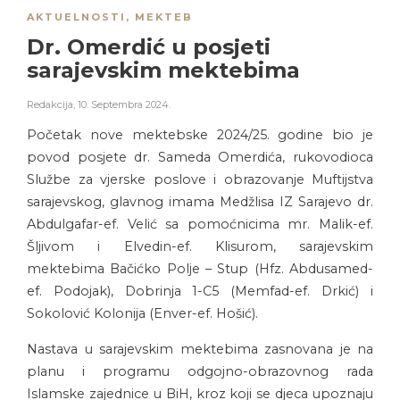
AKTUELNOSTI
,
MEKTEB
Dr. Omerdić u posjeti
sarajevskim mektebima
Redakcija
,
10. Septembra 2024.
Početak nove mektebske 2024/25. godine bio je
povod posjete dr. Sameda Omerdića, rukovodioca
Službe za vjerske poslove i obrazovanje Muftijstva
sarajevskog, glavnog imama Medžlisa IZ Sarajevo dr.
Abdulgafar-ef. Velić sa pomoćnicima mr. Malik-ef.
Šljivom i Elvedin-ef. Klisurom, sarajevskim
mektebima Bačićko Polje – Stup (Hfz. Abdusamed-
ef. Podojak), Dobrinja 1-C5 (Memfad-ef. Drkić) i
Sokolović Kolonija (Enver-ef. Hošić).
Nastava u sarajevskim mektebima zasnovana je na
planu i programu odgojno-obrazovnog rada
Islamske zajednice u BiH, kroz koji se djeca upoznaju