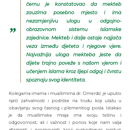
čemu je konstatovao da mekteb
zauzima posebno mjesto i ima
nezamjenjivu ulogu u odgojno-
obrazovnom sistemu Islamske
zajednice. Mekteb i dalje ostaje najjača
veza između djeteta i njegove vjere.
Najvažnija uloga mekteba jeste da
dijete trajno poveže s našom vjerom i
učenjem islama kroz lijepi odgoj i čvrstu
spoznaju svog identiteta.
Kolegama imama i muallimima dr. Omerdić je uputio
riječi zahvalnosti i podrške na trudu koji ulažu u
obavljanju svog časnog i plemenitog posla. Istakao
je da muallimska misija ima svoju težinu i
odgovornost, ali i važnost i ponos koje nam valja
afirmirati i promovirati kroz svakodnevni pristup