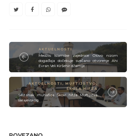
AKTUELNOSTI
Medžlis Islamske zajednice Olovo nizom
događaja dočekuje svečano otvorenje Ahi
Evran Veli Kiršehir džamije
AKTUELNOSTI
,
MUFTIJSTVO
,
ŠKOLA HIFZA
Sastanak muhafiza Škole hifza Muftijstva
sarajevskog
POVEZANO