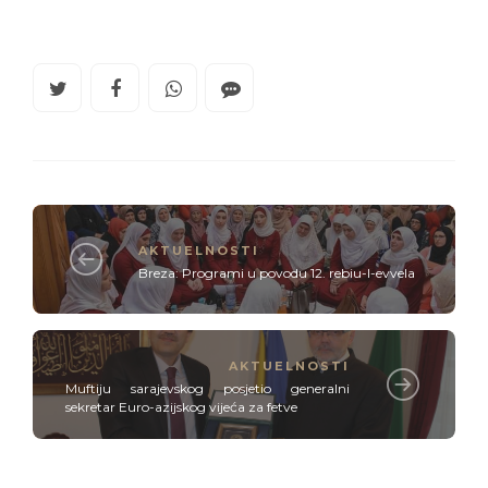
AKTUELNOSTI
Breza: Programi u povodu 12. rebiu-l-evvela
AKTUELNOSTI
Muftiju sarajevskog posjetio generalni
sekretar Euro-azijskog vijeća za fetve