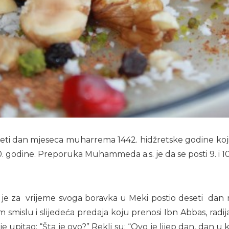
ti dan mjeseca muharrema 1442. hidžretske godine koji s
 godine. Preporuka Muhammeda a.s. je da se posti 9. i 10. 
.s., je za vrijeme svoga boravka u Meki postio deseti 
 smislu i slijedeća predaja koju prenosi Ibn Abbas, radij
je upitao: “Šta je ovo?” Rekli su: “Ovo je lijep dan, dan u