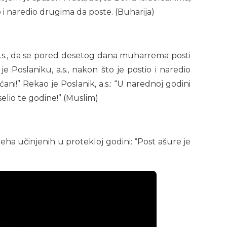
io i naredio drugima da poste. (Buharija)
a, a.s., da se pored desetog dana muharrema posti
 je Poslaniku, a.s., nakon što je postio i naredio
ani!” Rekao je Poslanik, a.s.: “U narednoj godini
selio te godine!” (Muslim)
jeha učinjenih u protekloj godini: “Post ašure je