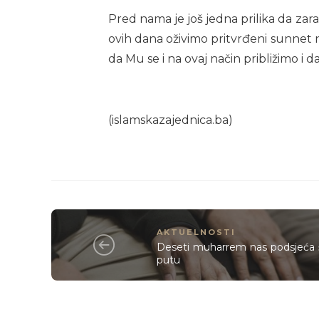
Pred nama je još jedna prilika da zar
ovih dana oživimo pritvrđeni sunnet n
da Mu se i na ovaj način približimo i
(islamskazajednica.ba)
AKTUELNOSTI
Deseti muharrem nas podsjeća š
putu