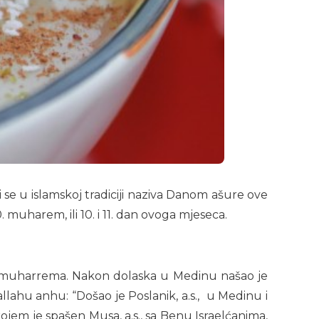
e u islamskoj tradiciji naziva Danom ašure ove
muharem, ili 10. i 11. dan ovoga mjeseca.
dan muharrema. Nakon dolaska u Medinu našao je
allahu anhu: “Došao je Poslanik, a.s., u Medinu i
 kojem je spašen Musa, a.s., sa Benu Israelćanima,