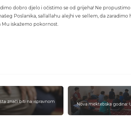
adimo dobro djelo i očistimo se od grijeha! Ne propustimo
ašeg Poslanika, sallallahu alejhi ve sellem, da zaradimo 
 da Mu iskažemo pokornost.
ta znači biti na ispravnom
Nova mektebska godina: U