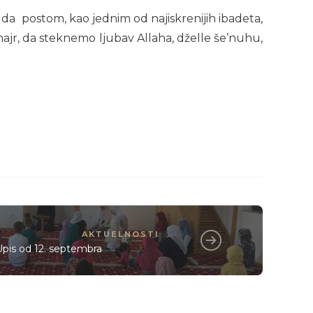
 da postom, kao jednim od najiskrenijih ibadeta,
hajr, da steknemo ljubav Allaha, dželle še’nuhu,
AKTUELNOSTI
pis od 12. septembra