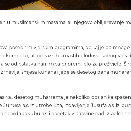
jen u muslimanskim masama, ali njegovo obilježavanje mo
žava posebnim vjerskim programima, običaj je da mnoge
čno kompotu, ali od raznih zrnastih plodova, suhog voća
da se od ostatka namirnica pripremi jelo za preživjele. Š
a, zrnevlja, smjesa kuhana i jede se desetog dana muhare
 r.a., desetog muharrema je nekoliko poslanika spašeno 
Junusa a.s. iz utrobe kita, izbavljenje Jusufa a.s. iz buna
aćanje vida Jakubu a.s. i početak vladavine nad Izraelćani