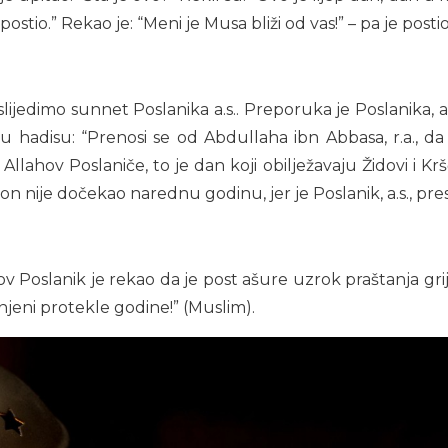
postio.” Rekao je: “Meni je Musa bliži od vas!” – pa je post
mi slijedimo sunnet Poslanika a.s.. Preporuka je Poslanik
ji u hadisu: “Prenosi se od Abdullaha ibn Abbasa, r.a., da
ahov Poslaniče, to je dan koji obilježavaju Židovi i Kršć
 on nije dočekao narednu godinu, jer je Poslanik, a.s., pre
ov Poslanik je rekao da je post ašure uzrok praštanja gri
njeni protekle godine!” (Muslim).