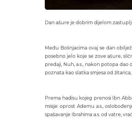
Dan ašure je dobrim dijelom zastupl
Među Bošnjacima ovaj se dan obilje
posebno jelo koje se zove ašure, sli
predaji, Nuh, a.s., nakon potopa dao 
poznata kao slatka smjesa od žitaric
Prema hadisu kojeg prenosi Ibn Abbas
misije: oprost Ademu a.s., oslobođenje 
spašavanje Ibrahima a.s. od vatre, vr