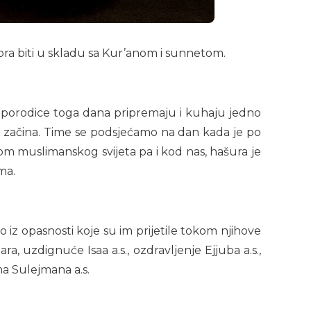
ra biti u skladu sa Kur’anom i sunnetom.
 porodice toga dana pripremaju i kuhaju jedno
 i začina. Time se podsjećamo na dan kada je po
irom muslimanskog svijeta pa i kod nas, hašura je
ma.
iz opasnosti koje su im prijetile tokom njihove
ra, uzdignuće Isaa a.s., ozdravljenje Ejjuba a.s.,
ma Sulejmana a.s.