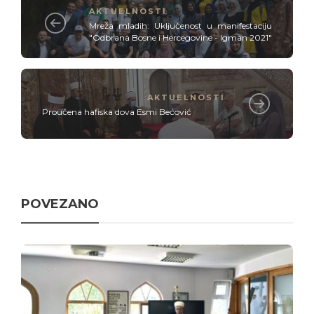
AKTUELNOSTI
Mreža mladih: Uključenost u manifestaciju
"Odbrana Bosne i Hercegovine - Igman 2021"
AKTUELNOSTI
Proučena hafiska dova Esmi Bećović
POVEZANO