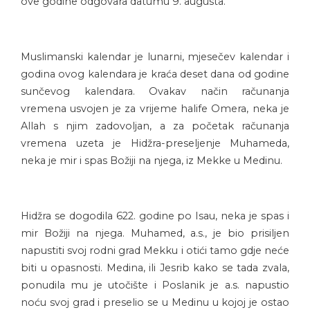
ove godine odgovara datumu 9. augusta.
Muslimanski kalendar je lunarni, mjesečev kalendar i
godina ovog kalendara je kraća deset dana od godine
sunčevog kalendara. Ovakav način računanja
vremena usvojen je za vrijeme halife Omera, neka je
Allah s njim zadovoljan, a za početak računanja
vremena uzeta je Hidžra-preseljenje Muhameda,
neka je mir i spas Božiji na njega, iz Mekke u Medinu.
Hidžra se dogodila 622. godine po Isau, neka je spas i
mir Božiji na njega. Muhamed, a.s., je bio prisiljen
napustiti svoj rodni grad Mekku i otići tamo gdje neće
biti u opasnosti. Medina, ili Jesrib kako se tada zvala,
ponudila mu je utočište i Poslanik je a.s. napustio
noću svoj grad i preselio se u Medinu u kojoj je ostao