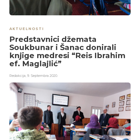
AKTUELNOSTI
Predstavnici džemata
Soukbunar i Šanac donirali
knjige medresi “Reis Ibrahim
ef. Maglajlić”
Redakcija
,
9. Septembra 2020.