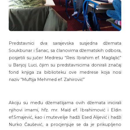
Predstavnici dva sarajevska susjedna džemata
Soukbunar i Šanac, sa članovima džematskih odbora,
posjetili su jučer Medresu “Reis Ibrahim ef. Maglajlić”
u Banjoj Luci, čijim su predstavnicima donirali značaj
fond knjiga za biblioteku ove medrese koja nosi
naziv “Muftija Mehmed ef. Zahirović”
Akciju su među džematlijama ovih džemata inicirali
njihovi imami, hfz. mr. Maid ef. Ibrahimović i Eldin
ef.Smajević, kao i mutevelije hadži Esed Alijević i hadži
Nurko Čaušević, a procjenjuje se da je prikupljeno