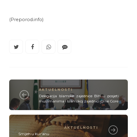
(Preporod.info)
AKTUELNOSTI
Delegacija Islamske zajednice BiH u posjeti
muslimanima i Islamskoj zajednici Crne Gore
AKTUELNOSTI
Smijeh u Kur'anu