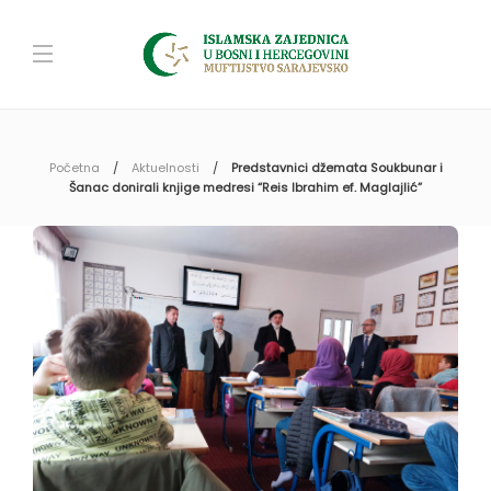
Početna
Aktuelnosti
Predstavnici džemata Soukbunar i
Šanac donirali knjige medresi “Reis Ibrahim ef. Maglajlić”