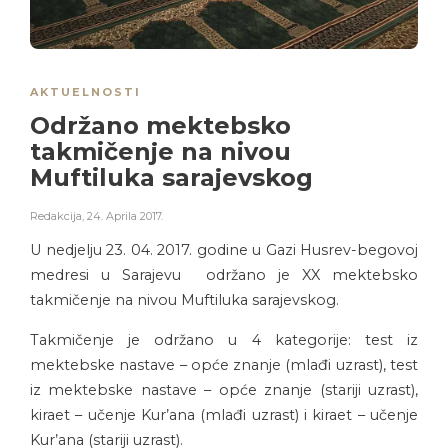
AKTUELNOSTI
Održano mektebsko
takmičenje na nivou
Muftiluka sarajevskog
Redakcija
,
24. Aprila 2017.
U nedjelju 23. 04. 2017. godine u Gazi Husrev-begovoj
medresi u Sarajevu održano je XX mektebsko
takmičenje na nivou Muftiluka sarajevskog.
Takmičenje je održano u 4 kategorije: test iz
mektebske nastave – opće znanje (mlađi uzrast), test
iz mektebske nastave – opće znanje (stariji uzrast),
kiraet – učenje Kur’ana (mlađi uzrast) i kiraet – učenje
Kur’ana (stariji uzrast).