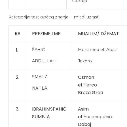
Čaršija
Kategorija: test općeg znanja – mlađi uzrast
RB
PREZIME I ME
MUALLIM/ DŽEMAT
1.
ŠABIĆ
Muhamed ef. Abaz
ABDULLAH
Jezero
2.
Osman
SMAJIĆ
ef.Herco
NAHLA
Breza Grad
3.
IBRAHIMSPAHIĆ
Asim
SUMEJA
ef.Hasanspahić
Doboj