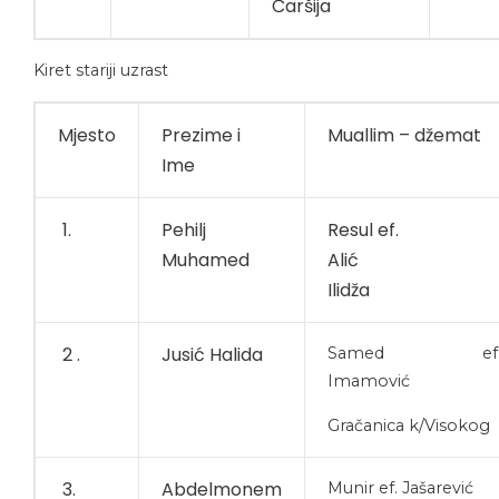
Čaršija
Kiret stariji uzrast
Mjesto
Prezime i
Muallim – džemat
Ime
1.
Pehilj
Resul ef.
Muhamed
Ali
Ilidža
2 .
Jusić Halida
Samed ef
Imamović
Gračanica k/Visokog
3.
Abdelmonem
Munir ef. Jašarević