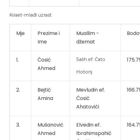
Kiraet-mlađi uzrast
Mje
Prezime i
Muallim -
Bodo
Ime
džemat
1.
Ćosić
175.7
Salih ef. Ćato
Ahmed
Hotonj
2.
Bejtić
Mevludin ef.
166.7
Amina
Ćosić
Ahatovići
3.
Mušanović
Elvedin ef.
164.7
Ahmed
Ibrahimspahić