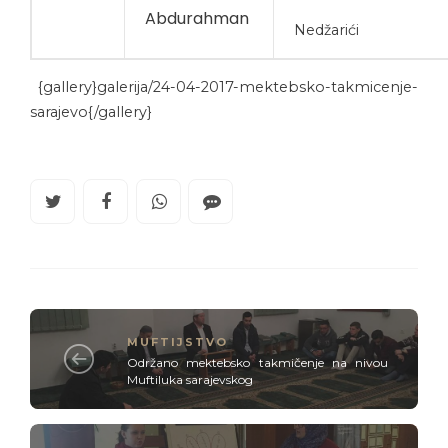
Abdurahman
Nedžarići
{gallery}galerija/24-04-2017-mektebsko-takmicenje-
sarajevo{/gallery}
MUFTIJSTVO
Održano mektebsko takmičenje na nivou
Muftiluka sarajevskog