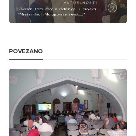
AKTUELNOSTI
Završen treći modul radionica u projektu
"Mreža mladih Muftijstva sarajevskog"
POVEZANO