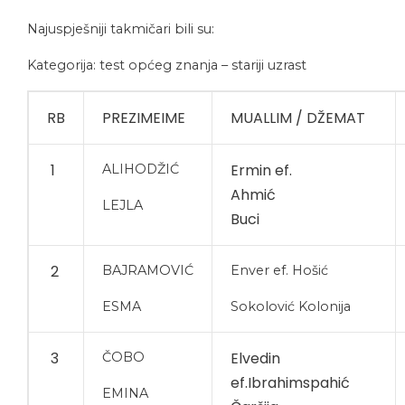
Najuspješniji takmičari bili su:
Kategorija: test općeg znanja – stariji uzrast
RB
PREZIMEIME
MUALLIM / DŽEMAT
1
Ermin ef.
ALIHODŽIĆ
Ahmić
LEJLA
Buci
2
BAJRAMOVIĆ
Enver ef. Hošić
ESMA
Sokolović Kolonija
3
Elvedin
ČOBO
ef.Ibrahimspahić
EMINA