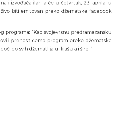
 izvođača ilahija će u četvrtak, 23. aprila, u
 uživo biti emitovan preko džematske facebook
kvog programa: “Kao svojevrsnu predramazansku
lugovi i prenosit ćemo program preko džematske
i do svih džematlija u Ilijašu a i šire. “