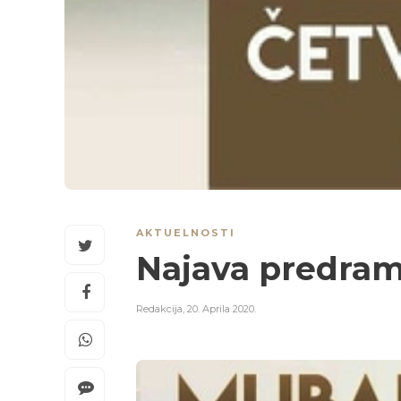
AKTUELNOSTI
Najava predra
Redakcija
,
20. Aprila 2020.