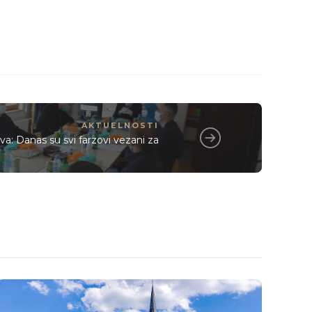
AKTUELNOSTI
: Danas su svi farzovi vezani za