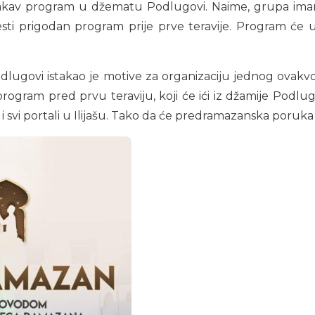
takav program u džematu Podlugovi. Naime, grupa imama i
esti prigodan program prije prve teravije. Program će
odlugovi istakao je motive za organizaciju jednog ova
program pred prvu teraviju, koji će ići iz džamije Pod
i svi portali u Ilijašu. Tako da će predramazanska poruka doć