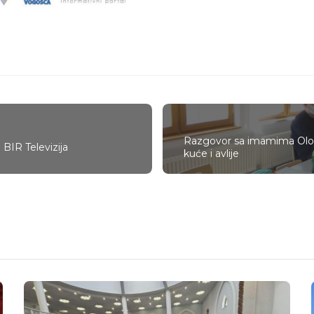
Razgovor sa imamima Olova
BIR Televizija
kuće i avlije