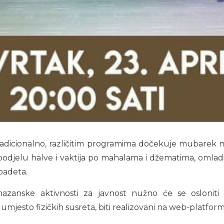
tradicionalno, različitim programima dočekuje mubarek
podjelu halve i vaktija po mahalama i džematima, omladi
ibadeta.
zanske aktivnosti za javnost nužno će se osloniti 
, umjesto fizičkih susreta, biti realizovani na web-platfo