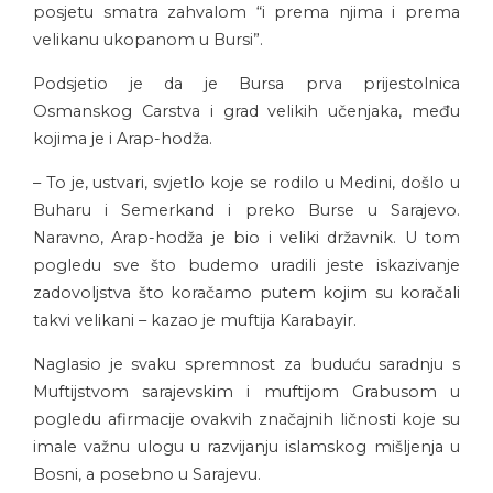
posjetu smatra zahvalom “i prema njima i prema
velikanu ukopanom u Bursi”.
Podsjetio je da je Bursa prva prijestolnica
Osmanskog Carstva i grad velikih učenjaka, među
kojima je i Arap-hodža.
– To je, ustvari, svjetlo koje se rodilo u Medini, došlo u
Buharu i Semerkand i preko Burse u Sarajevo.
Naravno, Arap-hodža je bio i veliki državnik. U tom
pogledu sve što budemo uradili jeste iskazivanje
zadovoljstva što koračamo putem kojim su koračali
takvi velikani – kazao je muftija Karabayir.
Naglasio je svaku spremnost za buduću saradnju s
Muftijstvom sarajevskim i muftijom Grabusom u
pogledu afirmacije ovakvih značajnih ličnosti koje su
imale važnu ulogu u razvijanju islamskog mišljenja u
Bosni, a posebno u Sarajevu.