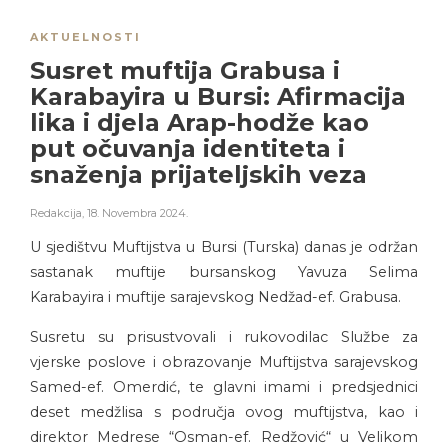
AKTUELNOSTI
Susret muftija Grabusa i
Karabayira u Bursi: Afirmacija
lika i djela Arap-hodže kao
put očuvanja identiteta i
snaženja prijateljskih veza
Redakcija
,
18. Novembra 2024.
U sjedištvu Muftijstva u Bursi (Turska) danas je održan
sastanak muftije bursanskog Yavuza Selima
Karabayira i muftije sarajevskog Nedžad-ef. Grabusa.
Susretu su prisustvovali i rukovodilac Službe za
vjerske poslove i obrazovanje Muftijstva sarajevskog
Samed-ef. Omerdić, te glavni imami i predsjednici
deset medžlisa s područja ovog muftijstva, kao i
direktor Medrese “Osman-ef. Redžović“ u Velikom