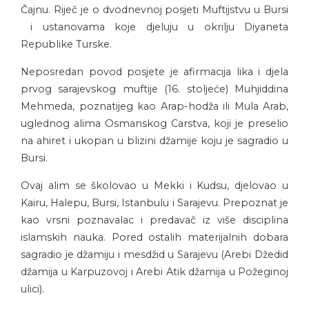
Čajnu. Riječ je o dvodnevnoj posjeti Muftijstvu u Bursi
i ustanovama koje djeluju u okrilju Diyaneta
Republike Turske.
Neposredan povod posjete je afirmacija lika i djela
prvog sarajevskog muftije (16. stoljeće) Muhjiddina
Mehmeda, poznatijeg kao Arap-hodža ili Mula Arab,
uglednog alima Osmanskog Carstva, koji je preselio
na ahiret i ukopan u blizini džamije koju je sagradio u
Bursi.
Ovaj alim se školovao u Mekki i Kudsu, djelovao u
Kairu, Halepu, Bursi, Istanbulu i Sarajevu. Prepoznat je
kao vrsni poznavalac i predavač iz više disciplina
islamskih nauka. Pored ostalih materijalnih dobara
sagradio je džamiju i mesdžid u Sarajevu (Arebi Džedid
džamija u Karpuzovoj i Arebi Atik džamija u Požeginoj
ulici).