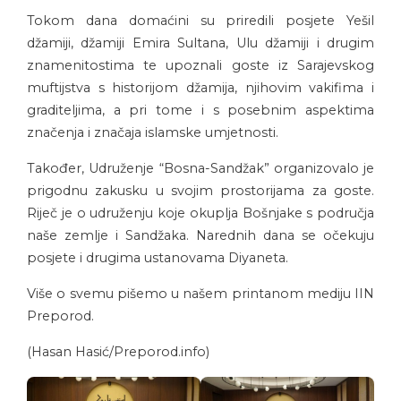
Tokom dana domaćini su priredili posjete Yešil
džamiji, džamiji Emira Sultana, Ulu džamiji i drugim
znamenitostima te upoznali goste iz Sarajevskog
muftijstva s historijom džamija, njihovim vakifima i
graditeljima, a pri tome i s posebnim aspektima
značenja i značaja islamske umjetnosti.
Također, Udruženje “Bosna-Sandžak” organizovalo je
prigodnu zakusku u svojim prostorijama za goste.
Riječ je o udruženju koje okuplja Bošnjake s područja
naše zemlje i Sandžaka. Narednih dana se očekuju
posjete i drugima ustanovama Diyaneta.
Više o svemu pišemo u našem printanom mediju IIN
Preporod.
(Hasan Hasić/Preporod.info)