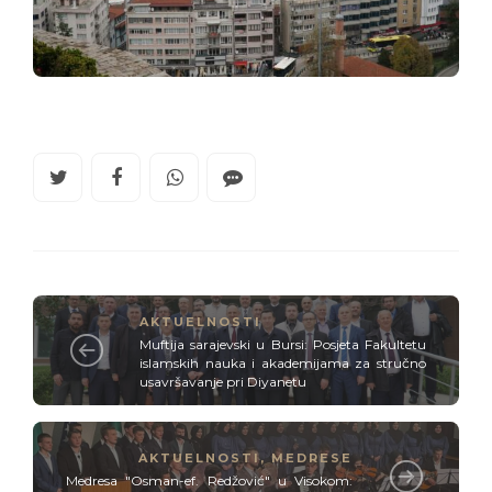
AKTUELNOSTI
Muftija sarajevski u Bursi: Posjeta Fakultetu
islamskih nauka i akademijama za stručno
usavršavanje pri Diyanetu
AKTUELNOSTI
,
MEDRESE
Medresa "Osman-ef. Redžović" u Visokom: