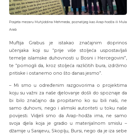
Posjeta mezaru Muhjiddina Mehmeda, poznatijeg kao Arap-hodža ili Mula
Arab
Muftija Grabus je istakao značajnim doprinos
učenjaka koji su “prije više stoljeća uspostavljali
temelje islamske duhovnosti u Bosni i Hercegovini”,
te “pomogli da, kroz stoljeća različitih bura, izdržimo
pritiske i ostanemo ono što danas jesmo”.
– Mi smo u određenim razgovorima o projektima
koju su važni za naše djelovanje došli do spoznaje da
bi bilo značajno da propitamo ko su bili naši, ne
samo duhovni, nego i alimski autoriteti u toku naše
povijesti. Vidjeli smo da Arap-hodža ima, ne samo
svoja djela koja je gradio u materijalnom smislu –
džamije u Sarajevu, Skoplju, Bursi, nego da je iza sebe