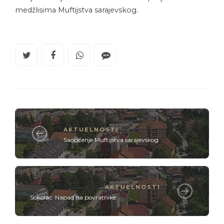
medžlisima Muftijstva sarajevskog.
AKTUELNOSTI
Saopćenje Muftijstva sarajevskog
AKTUELNOSTI
Sokolac: Napad na povratnike