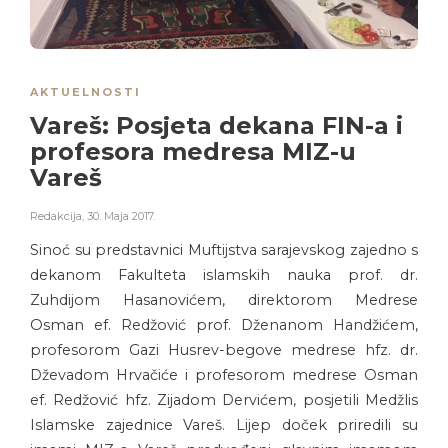
AKTUELNOSTI
Vareš: Posjeta dekana FIN-a i
profesora medresa MIZ-u
Vareš
Redakcija
,
30. Maja 2017.
Sinoć su predstavnici Muftijstva sarajevskog zajedno s
dekanom Fakulteta islamskih nauka prof. dr.
Zuhdijom Hasanovićem, direktorom Medrese
Osman ef. Redžović prof. Dženanom Handžićem,
profesorom Gazi Husrev-begove medrese hfz. dr.
Dževadom Hrvačiće i profesorom medrese Osman
ef. Redžović hfz. Zijadom Dervićem, posjetili Medžlis
Islamske zajednice Vareš. Lijep doček priredili su