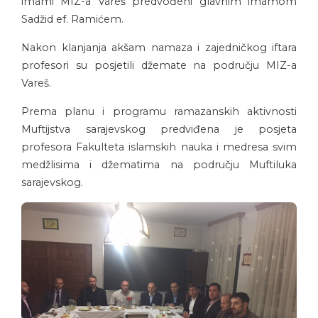
imami MIZ-a Vareš predvođeni glavnim imamom
Sadžid ef. Ramićem.
Nakon klanjanja akšam namaza i zajedničkog iftara
profesori su posjetili džemate na području MIZ-a
Vareš.
Prema planu i programu ramazanskih aktivnosti
Muftijstva sarajevskog predviđena je posjeta
profesora Fakulteta islamskih nauka i medresa svim
medžlisima i džematima na području Muftiluka
sarajevskog.