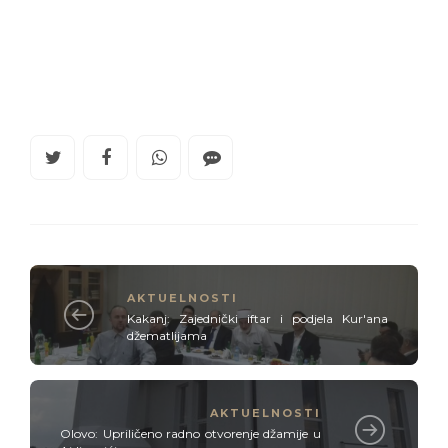
AKTUELNOSTI
Kakanj: Zajednički iftar i podjela Kur'ana
džematlijama
AKTUELNOSTI
Olovo: Upriličeno radno otvorenje džamije u