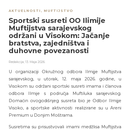
AKTUELNOSTI
,
MUFTIJSTVO
Sportski susreti OO Ilimije
Muftijstva sarajevskog
održani u Visokom: Jačanje
bratstva, zajedništva i
duhovne povezanosti
Redakcija
,
13. Maja 2026.
U organizaciji Okružnog odbora Ilmijje Muftijstva
sarajevskog, u utorak, 12. maja 2026. godine, u
Visokom su održani sportski susreti imama i članova
odbora Ilmije s područja Muftiluka sarajevskog.
Domaćin ovogodišnjeg susreta bio je Odbor Ilmijje
Visoko, a sportske aktivnosti realizirane su u Areni
Premium u Donjim Moštrama.
Susretima su prisustvovali imami medžlisa Muftijstva