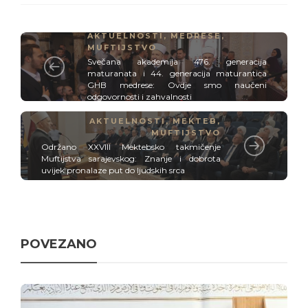
AKTUELNOSTI
,
MEDRESE
,
MUFTIJSTVO
Svečana akademija 476. generacija
maturanata i 44. generacija maturantica
GHB medrese: Ovdje smo naučeni
odgovornosti i zahvalnosti
AKTUELNOSTI
,
MEKTEB
,
MUFTIJSTVO
Održano XXVIII Mektebsko takmičenje
Muftijstva sarajevskog: Znanje i dobrota
uvijek pronalaze put do ljudskih srca
POVEZANO