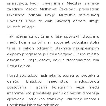
sarajevskog, kao i glavni imam Medžlisa Islamske
zajednice Visoko Midhat-ef. Čakalović, predsjednik
Okružnog odbora Ilmijje Muftijstva sarajevskog
Enver-ef. Hošić te član Glavnog odbora Ilmijje
Mustafa-ef. Agić.
Takmičenja su održana u više sportskih disciplina,
među kojima su bili mali nogomet, odbojka i stolni
tenis, a nakon odigranih utakmica najuspješnijom
ekipom proglašena je Ilmijja Sarajevo. Drugo mjesto
osvojila je Ilmijja Visoko, dok je trećeplasirana bila
Ilmijja Fojnica.
Pored sportskog nadmetanja, susreti su protekli u
ozračju bratskog zajedništva, međusobnog
poštovanja i jačanja kolegijalnih veza među
imamima, što predstavlja jednu od važnih dimenzija
djelovanja Ilmijje kao staleškog udruženja imama i
uposlenika Islamske zajednice.