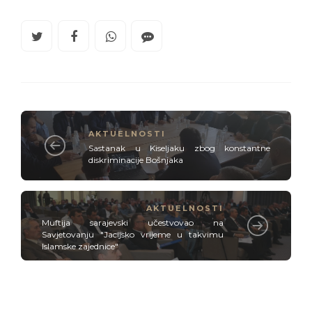
AKTUELNOSTI
Sastanak u Kiseljaku zbog konstantne
diskriminacije Bošnjaka
AKTUELNOSTI
Muftija sarajevski učestvovao na
Savjetovanju "Jacijsko vrijeme u takvimu
Islamske zajednice"