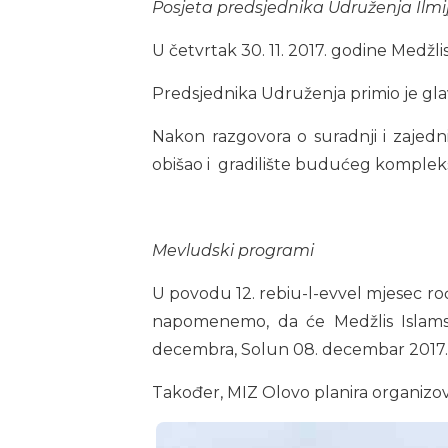
Posjeta predsjednika Udruženja Ilmij
U četvrtak 30. 11. 2017. godine Medžl
Predsjednika Udruženja primio je gla
Nakon razgovora o suradnji i zajedn
obišao i gradilište budućeg kompleksa
Mevludski programi
U povodu 12. rebiu-l-evvel mjesec r
napomenemo, da će Medžlis Islamsk
decembra, Solun 08. decembar 2017. 
Također, MIZ Olovo planira organizov