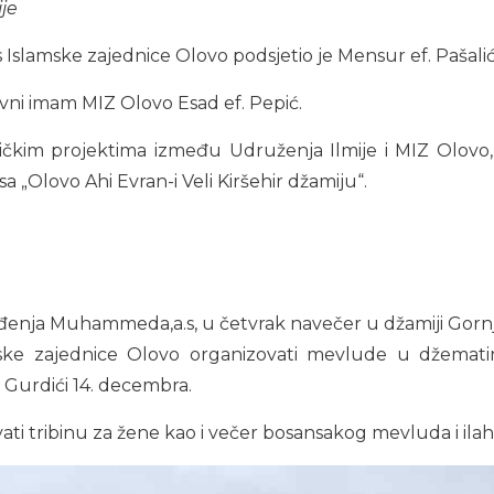
je
is Islamske zajednice Olovo podsjetio je Mensur ef. Pašali
vni imam MIZ Olovo Esad ef. Pepić.
ičkim projektima između Udruženja Ilmije i MIZ Olovo, 
 „Olovo Ahi Evran-i Veli Kiršehir džamiju“.
ođenja Muhammeda,a.s, u četvrak navečer u džamiji Gorn
e zajednice Olovo organizovati mevlude u džematima
Gurdići 14. decembra.
ati tribinu za žene kao i večer bosansakog mevluda i il