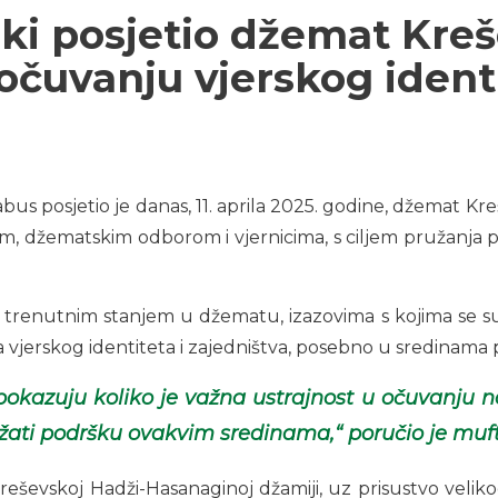
ski posjetio džemat Kre
očuvanju vjerskog ident
abus posjetio je danas, 11. aprila 2025. godine, džemat Kr
, džematskim odborom i vjernicima, s ciljem pružanja po
 trenutnim stanjem u džematu, izazovima s kojima se su
ja vjerskog identiteta i zajedništva, posebno u sredinama
kazuju koliko je važna ustrajnost u očuvanju naše
užati podršku ovakvim sredinama,“ poručio je muft
vskoj Hadži-Hasanaginoj džamiji, uz prisustvo velikog b