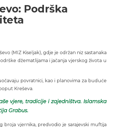
ševo: Podrška
iteta
eševo (MIZ Kiseljak), gdje je održan niz sastanaka
drške džematlijama i jačanja vjerskog života u
očavaju povratnici, kao i planovima za buduće
 poput Kreševa.
 vjere, tradicije i zajedništva. Islamska
ija Grabus.
roja vjernika, predvodio je sarajevski muftija