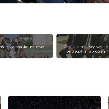
amske vjeronauke na nivou
Gazi Husrev-begova bi
interdisciplinarni program 