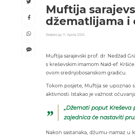
Muftija sarajev
džematlijama i 
Redakcija
,
11. Aprila 2025.
Muftija sarajevski prof. dr. Nedžad Gr
s kreševskim imamom Naid-ef. Kršićem
ovom srednjobosanskom gradiću.
Tokom posjete, Muftija se upoznao s
aktivnosti. Istakao je važnost očuvan
„Džemati poput Kreševa po
zajednica će nastaviti pr
Nakon sastanaka, džumu-namaz u kreše