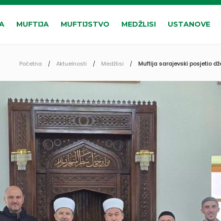
A
MUFTIJA
MUFTIJSTVO
MEDŽLISI
USTANOVE
Početna
Aktuelnosti
Medžlisi
Muftija sarajevski posjetio d