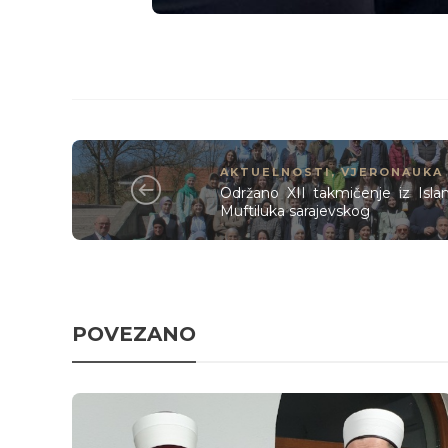
AKTUELNOSTI
,
VJERONAUKA
Održano XII takmičenje iz Isl
Muftiluka sarajevskog
POVEZANO