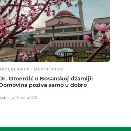
AKTUELNOSTI
,
MUFTIJSTVO
AKTU
Dr. Omerdić u Bosanskoj džamiji:
Fetv
Domovina poziva samo u dobro
sade
Redakcija
,
15. Aprila 2023.
Redakci