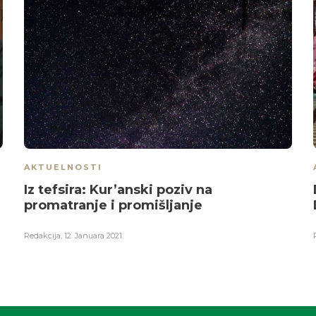
AKTUELNOSTI
Iz tefsira: Kur’anski poziv na
promatranje i promišljanje
Redakcija
,
12. Januara 2021.