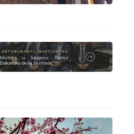
AKTUELNOSTI
,
MUFTIJSTVO
blioteka u Sarajevu: Počeo
"Balkanska škola za mlade"