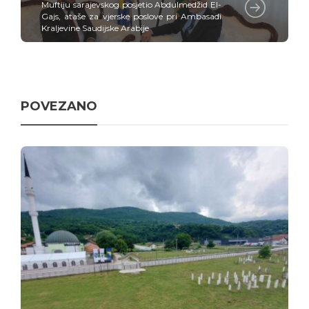
Muftiju sarajevskog posjetio Abdulmedžid El-
Gajs, ataše za vjerske poslove pri Ambasadi
Kraljevine Saudijske Arabije
POVEZANO