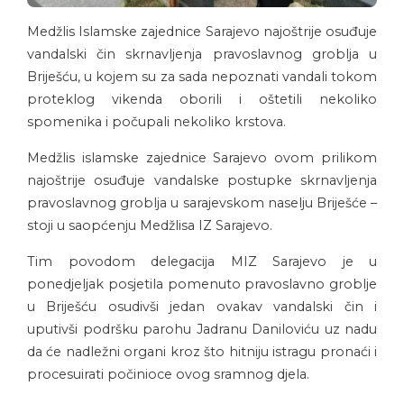
Medžlis Islamske zajednice Sarajevo najoštrije osuđuje
vandalski čin skrnavljenja pravoslavnog groblja u
Briješću, u kojem su za sada nepoznati vandali tokom
proteklog vikenda oborili i oštetili nekoliko
spomenika i počupali nekoliko krstova.
Medžlis islamske zajednice Sarajevo ovom prilikom
najoštrije osuđuje vandalske postupke skrnavljenja
pravoslavnog groblja u sarajevskom naselju Briješće –
stoji u saopćenju Medžlisa IZ Sarajevo.
Tim povodom delegacija MIZ Sarajevo je u
ponedjeljak posjetila pomenuto pravoslavno groblje
u Briješću osudivši jedan ovakav vandalski čin i
uputivši podršku parohu Jadranu Daniloviću uz nadu
da će nadležni organi kroz što hitniju istragu pronaći i
procesuirati počinioce ovog sramnog djela.