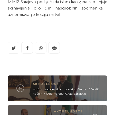
Iz MIZ Sarajevo podsjeća da islam kao vjera zabranjuje
skrnavljenje bilo čijih nadgrobnih spomenika i
uznemiravanje kostiju mrtvih.
AKTUELNOSTI
Muftiju sarajevskog posjetio Semir Efendić
načelnik Općine Novi Grad Sarajevo
AKTUELNOSTI