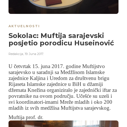
AKTUELNOSTI
Sokolac: Muftija sarajevski
posjetio porodicu Huseinović
Redakcija
,
19. Juna 2017.
U četvrtak 15. juna 2017. godine Muftijstvo
sarajevsko u saradnji sa Medžlisom Islamske
zajednice Kaljina i Uredom za društvenu brigu
Rijaseta Islamske zajednice u BiH u džamiji
džemata Knežina organiziralo je zajednički iftar za
povratnike na ovom području. Učešće su uzeli i
svi koordinatori-imami Mreže mladih i oko 200
mladih iz svih medžlisa Muftijstva sarajevskog.
Muftija prof. dr.