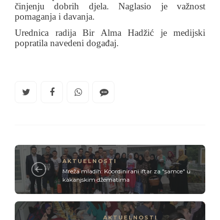
činjenju dobrih djela. Naglasio je važnost
pomaganja i davanja.
Urednica radija Bir Alma Hadžić je medijski
popratila navedeni događaj.
AKTUELNOSTI
Mreža mladih: Koordinirani iftar za "samce" u
kakanjskim džematima
AKTUELNOSTI