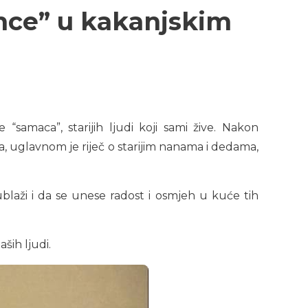
amce” u kakanjskim
samaca”, starijih ljudi koji sami žive. Nakon
ca, uglavnom je riječ o starijim nanama i dedama,
i, ublaži i da se unese radost i osmjeh u kuće tih
ših ljudi.