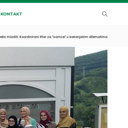
KONTAKT
eža mladih: Koordinirani iftar za “samce” u kakanjskim džematima