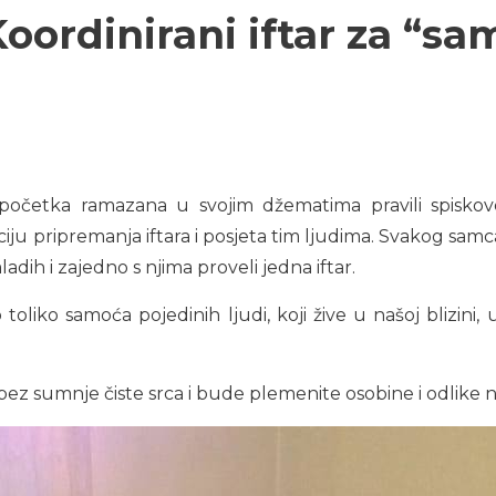
oordinirani iftar za “s
očetka ramazana u svojim džematima pravili spiskove “
ciju pripremanja iftara i posjeta tim ljudima. Svakog sam
adih i zajedno s njima proveli jedna iftar.
ko toliko samoća pojedinih ljudi, koji žive u našoj blizin
bez sumnje čiste srca i bude plemenite osobine i odlike na