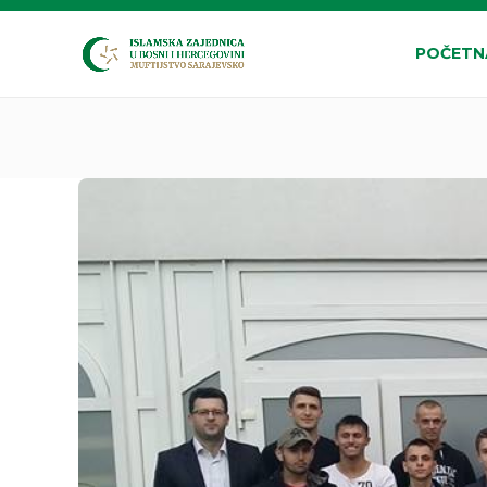
POČETN