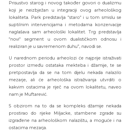
Prisustvo starog i novog također govori o dualizmu
koji je neizbježan u integraciji ovog arheološkog
lokaliteta. Park predstavlja “staro“ i u tom smislu se
suptilnim intervencijama i metodama konzervacije
naglašava sam arheološki lokalitet. Trg predstavlja
“novi“ segment u ovom dualističkom odnosu i
realiziran je u savremenom duhu”, navodi se.
U narednom periodu arheolozi će najprije istraživati
prostor između ostataka mekteba i džamije, te se
pretpostavlja da se na tom dijelu nekada nalazilo
mezarje, ali će arheološka istraživanja utvrditi o
kakvim ostacima je riječ na ovom lokalitetu, naveo
nam je Muftarević.
S obzirom na to da se kompleks džamije nekada
prostirao do rijeke Miljacke, stambene zgrade su
izgrađene na arheološkom nalazištu, a moguće i na
ostacima mezarja.