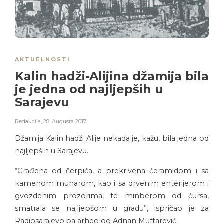
AKTUELNOSTI
Kalin hadži-Alijina džamija bila
je jedna od najljepših u
Sarajevu
Redakcija
,
28. Augusta 2017.
Džamija Kalin hadži Alije nekada je, kažu, bila jedna od
najljepših u Sarajevu.
“Građena od čerpića, a prekrivena ćeramidom i sa
kamenom munarom, kao i sa drvenim enterijerom i
gvozdenim prozorima, te minberom od ćursa,
smatrala se najljepšom u gradu”, ispričao je za
Radiosarajevo.ba arheolog Adnan Muftarević.