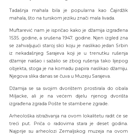
Tadašnja mahala bila je popularna kao Čajirdžik
mahala, što na turskom jeziku znači mala livada.
Muftarević nam je ispričao kako je džamija izgrađena
1535. godine, a srušena 1947. godine. Njen izgled zna
se zahvaljujući staroj slici koju je naslikao jedan Srbin
iz nekadašnjeg Sarajeva koji je u trenutku rušenja
džamije naišao i sažalio se zbog rušenja tako lijepog
objekta, stoga je na komadu papira naslikao džamiju.
Njegova slika danas se čuva u Muzeju Sarajeva.
Džamija se sa svojim dvorištem prostirala do obala
Miljacke, ali je na većem dijelu njenog dvorišta
izgrađena zgrada Pošte te stambene zgrade.
Arheološka istraživanja na ovom lokalitetu radit će se
treći put. Priča o radovima stara je deset godina.
Najprije su arheolozi Zemaljskog muzeja na ovom