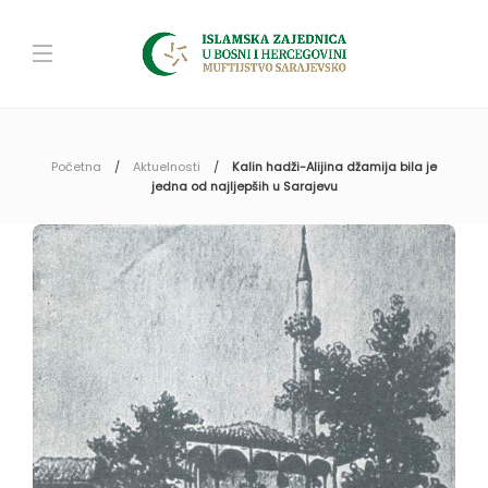
Početna
Aktuelnosti
Kalin hadži-Alijina džamija bila je
jedna od najljepših u Sarajevu