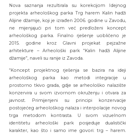
Nova saznanja rezultirala su korekcijom Idejnog
projekta arheološkog parka Trg harem Kalin hadži
Alijine džamije, koji je izrađen 2006. godine u Zavodu,
ne mijenjajući pri tom već predloženi koncept
arheološkog parka. Finalno rješenje uobličeno je
2015. godine kroz Glavni projekat pejzažne
arhitekture – Arheološki park “Kalin hadži Alijine
džamije”, naveli su ranije iz Zavoda.
“Koncept projektnog rješenja se bazira na ideji
arheološkog parka kao metodi integracije u
prostorno tkivo grada, gdje se arheološko nalazište
konzervira u svom izvornom okruženju i otvara za
javnost. Primijenjeni su principi konzervacije
postojećeg arheološkog nalaza i interpolacije novog
trga metodom kontrasta. U svom vizuelnom
identitetu arheološki park posjeduje dualistički
karakter, kao što i samo ime govori: trg – harem.