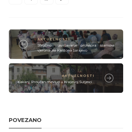
AKTUELNOSTI
Stručno usavršavanje profesora islamske
vjeronauke Kantona Sarajevo
AKTUELNOSTI
Kakanj: Proučen mevlud u Kraljevoj Sutjesci
POVEZANO