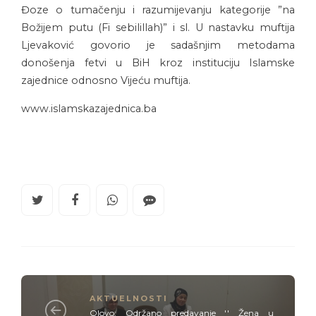
Đoze o tumačenju i razumijevanju kategorije ”na
Božijem putu (Fi sebilillah)” i sl. U nastavku muftija
Ljevaković govorio je sadašnjim metodama
donošenja fetvi u BiH kroz instituciju Islamske
zajednice odnosno Vijeću muftija.
www.islamskazajednica.ba
AKTUELNOSTI
Olovo: Održano predavanje '' Žena u