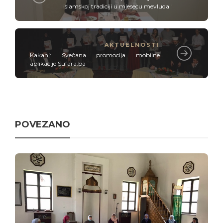
islamskoj tradiciji u mjesecu mevluda''
AKTUELNOSTI
Kakanj: Svečana promocija mobilne
aplikacije Sufara.ba
POVEZANO