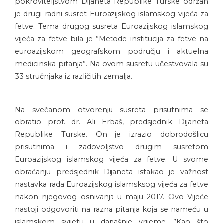
pokroviteljstvom Dijaneta Republike Turske održan
je drugi radni susret Euroazijskog islamskog vijeća za
fetve. Tema drugog susreta Euroazijskog islamskog
vijeća za fetve bila je ”Metode institucija za fetve na
euroazijskom geografskom području i aktuelna
medicinska pitanja”. Na ovom susretu učestvovala su
33 stručnjaka iz različitih zemalja.
Na svečanom otvorenju susreta prisutnima se
obratio prof. dr. Ali Erbaš, predsjednik Dijaneta
Republike Turske. On je izrazio dobrodošlicu
prisutnima i zadovoljstvo drugim susretom
Euroazijskog islamskog vijeća za fetve. U svome
obraćanju predsjednik Dijaneta istakao je važnost
nastavka rada Euroazijskog islamsksog vijeća za fetve
nakon njegovog osnivanja u maju 2017. Ovo Vijeće
nastoji odgovoriti na razna pitanja koja se nameću u
islamskom svijetu u današnje vrijeme. ”Kao što