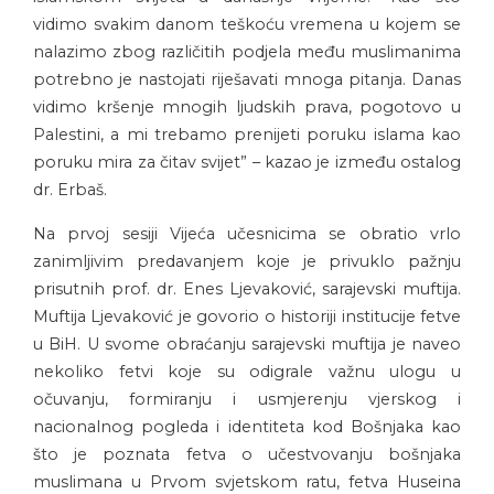
vidimo svakim danom teškoću vremena u kojem se
nalazimo zbog različitih podjela među muslimanima
potrebno je nastojati riješavati mnoga pitanja. Danas
vidimo kršenje mnogih ljudskih prava, pogotovo u
Palestini, a mi trebamo prenijeti poruku islama kao
poruku mira za čitav svijet” – kazao je između ostalog
dr. Erbaš.
Na prvoj sesiji Vijeća učesnicima se obratio vrlo
zanimljivim predavanjem koje je privuklo pažnju
prisutnih prof. dr. Enes Ljevaković, sarajevski muftija.
Muftija Ljevaković je govorio o historiji institucije fetve
u BiH. U svome obraćanju sarajevski muftija je naveo
nekoliko fetvi koje su odigrale važnu ulogu u
očuvanju, formiranju i usmjerenju vjerskog i
nacionalnog pogleda i identiteta kod Bošnjaka kao
što je poznata fetva o učestvovanju bošnjaka
muslimana u Prvom svjetskom ratu, fetva Huseina