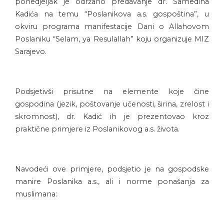
ponedjeljak je održano predavanje dr. Samedina
Kadića na temu “Poslanikova a.s. gospoština”, u
okviru programa manifestacije Dani o Allahovom
Poslaniku “Selam, ya Resulallah” koju organizuje MIZ
Sarajevo.
Podsjetivši prisutne na elemente koje čine
gospodina (jezik, poštovanje učenosti, širina, zrelost i
skromnost), dr. Kadić ih je prezentovao kroz
praktične primjere iz Poslanikovog a.s. života.
Navodeći ove primjere, podsjetio je na gospodske
manire Poslanika a.s., ali i norme ponašanja za
muslimana: