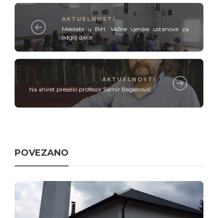
AKTUELNOSTI
Mektebi u BiH: Važne vjerske ustanove za
odgoj djece
AKTUELNOSTI
Na ahiret preselio profesor Samir Beglerović
POVEZANO