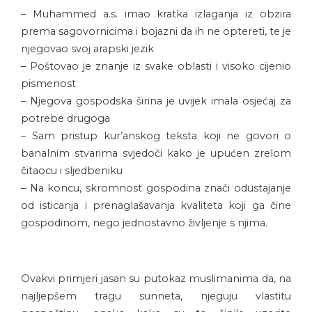
– Muhammed a.s. imao kratka izlaganja iz obzira
prema sagovornicima i bojazni da ih ne optereti, te je
njegovao svoj arapski jezik
– Poštovao je znanje iz svake oblasti i visoko cijenio
pismenost
– Njegova gospodska širina je uvijek imala osjećaj za
potrebe drugoga
– Sam pristup kur’anskog teksta koji ne govori o
banalnim stvarima svjedoči kako je upućen zrelom
čitaocu i sljedbeniku
– Na koncu, skromnost gospodina znači odustajanje
od isticanja i prenaglašavanja kvaliteta koji ga čine
gospodinom, nego jednostavno življenje s njima.
Ovakvi primjeri jasan su putokaz muslimanima da, na
najljepšem tragu sunneta, njeguju vlastitu