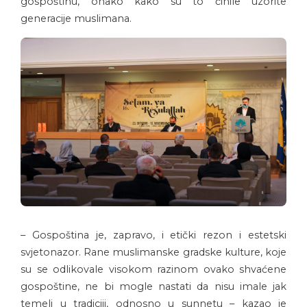
gospoštinu, onako kako su to činile uzorite
generacije muslimana.
– Gospoština je, zapravo, i etički rezon i estetski
svjetonazor. Rane muslimanske gradske kulture, koje
su se odlikovale visokom razinom ovako shvaćene
gospoštine, ne bi mogle nastati da nisu imale jak
temelj u tradiciji, odnosno u sunnetu – kazao je